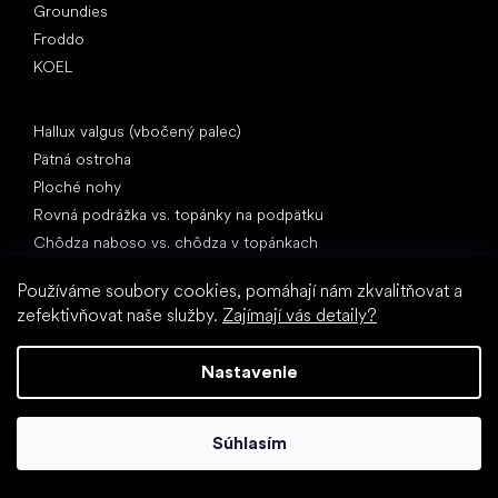
Groundies
Froddo
KOEL
Články
Hallux valgus (vbočený palec)
Pätná ostroha
Ploché nohy
Rovná podrážka vs. topánky na podpätku
Chôdza naboso vs. chôdza v topánkach
Nepremokavé topánky
Používáme soubory cookies, pomáhají nám zkvalitňovat a
Správna hygiena nôh
zefektivňovat naše služby.
Zajímají vás detaily?
Barefoot topánky zrozumiteľne
Nastavenie
Súhlasím
Špeciálne kategórie