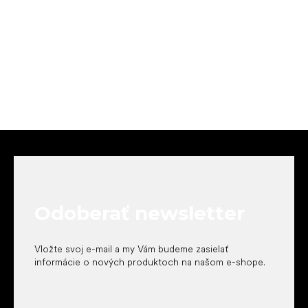
Z
á
p
ä
t
Odoberať newsletter
i
e
Vložte svoj e-mail a my Vám budeme zasielať
informácie o nových produktoch na našom e-shope.