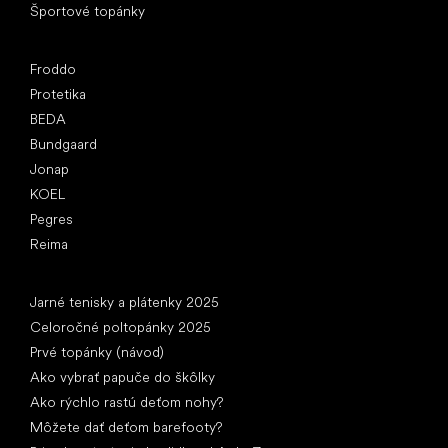
Športové topánky
Obľúbené značky
Froddo
Protetika
BEDA
Bundgaard
Jonap
KOEL
Pegres
Reima
Články
Jarné tenisky a plátenky 2025
Celoročné poltopánky 2025
Prvé topánky (návod)
Ako vybrať papuče do škôlky
Ako rýchlo rastú deťom nohy?
Môžete dať deťom barefooty?