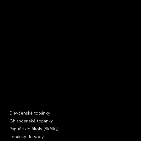
Little Shoes s.r.o.
U Vodárny 1506
397 01 Písek
IČ: 07715773, DIČ: CZ07715773
Špeciálne kategórie
Dievčenské topánky
Chlapčenské topánky
Papuče do školy (škôlky)
Topánky do vody