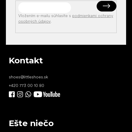
Vložením e-mailu súhlasíte s
podmienkami ochrany
osobných údajov
.
Kontakt
shoes
@
littleshoes.sk
+420 773 00 10 80
Ešte niečo