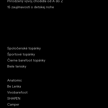
Prirodzený vývoj chodidla od A do Z
15 zaujímavostí o detskej nohe
Špeciálne kategórie
Spoločenské topánky
Športové topánky
Čierne barefoot topánky
Biele tenisky
Obľúbené značky
Anatomic
Be Lenka
Vivobarefoot
SHAPEN
Camper