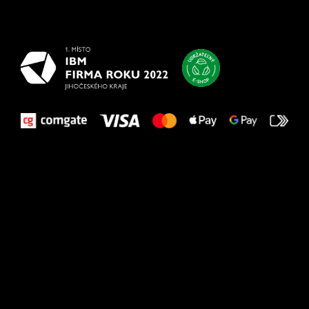
najlepšie
vašim nohám