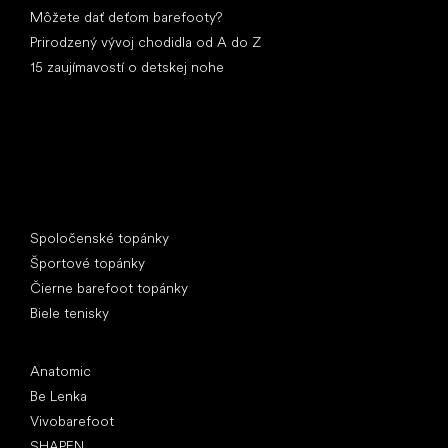
Môžete dať deťom barefooty?
Prirodzený vývoj chodidla od A do Z
15 zaujímavostí o detskej nohe
Špeciálne kategórie
Spoločenské topánky
Športové topánky
Čierne barefoot topánky
Biele tenisky
Obľúbené značky
Anatomic
Be Lenka
Vivobarefoot
SHAPEN