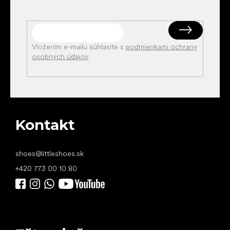
Vložením e-mailu súhlasíte s
podmienkami ochrany
osobných údajov
.
Kontakt
shoes
@
littleshoes.sk
+420 773 00 10 80