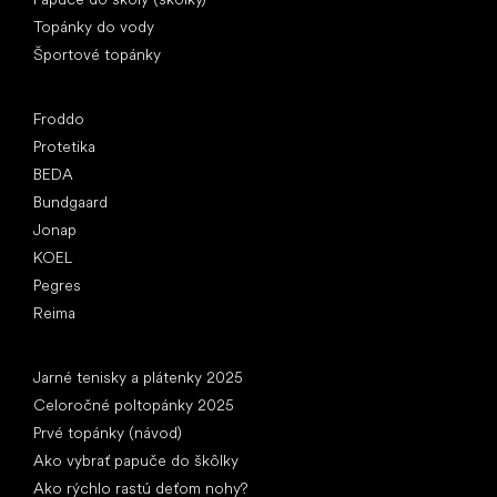
Topánky do vody
Športové topánky
Obľúbené značky
Froddo
Protetika
BEDA
Bundgaard
Jonap
KOEL
Pegres
Reima
Články
Jarné tenisky a plátenky 2025
Celoročné poltopánky 2025
Prvé topánky (návod)
Ako vybrať papuče do škôlky
Ako rýchlo rastú deťom nohy?