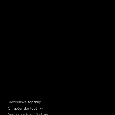
Little Shoes s.r.o.
U Vodárny 1506
397 01 Písek
IČ: 07715773, DIČ: CZ07715773
Špeciálne kategórie
Dievčenské topánky
Chlapčenské topánky
Papuče do školy (škôlky)