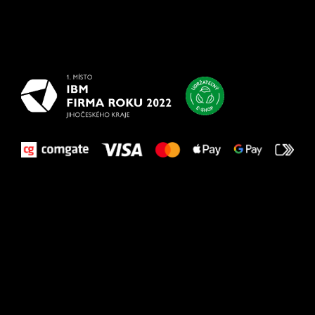
Všetko
najlepšie
vašim nohám