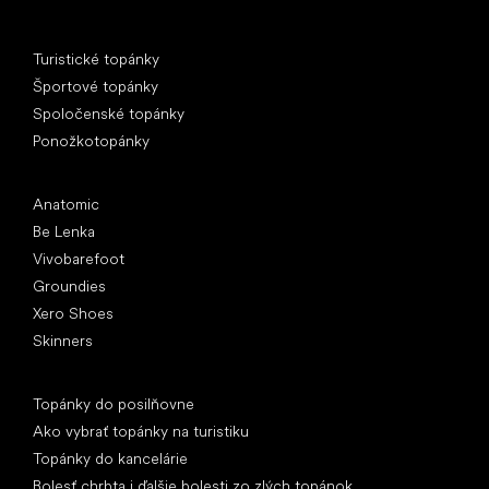
Špeciálne kategórie
Turistické topánky
Športové topánky
Spoločenské topánky
Ponožkotopánky
Obľúbené značky
Anatomic
Be Lenka
Vivobarefoot
Groundies
Xero Shoes
Skinners
Články
Topánky do posilňovne
Ako vybrať topánky na turistiku
Topánky do kancelárie
Bolesť chrbta i ďalšie bolesti zo zlých topánok