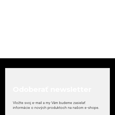
Z
á
p
ä
t
Odoberať newsletter
i
e
Vložte svoj e-mail a my Vám budeme zasielať
informácie o nových produktoch na našom e-shope.