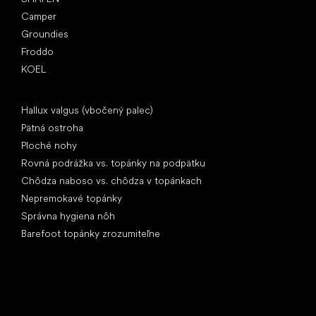
Camper
Groundies
Froddo
KOEL
Články
Hallux valgus (vbočený palec)
Pätná ostroha
Ploché nohy
Rovná podrážka vs. topánky na podpätku
Chôdza naboso vs. chôdza v topánkach
Nepremokavé topánky
Správna hygiena nôh
Barefoot topánky zrozumiteľne