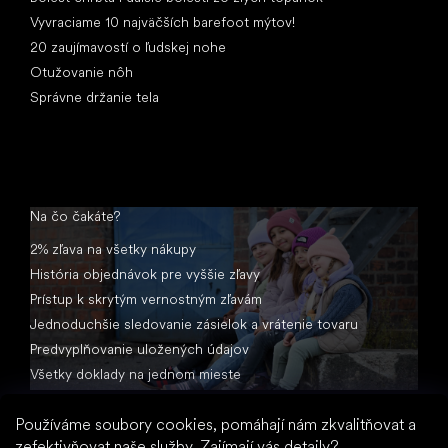
Vyvraciame 10 najväčších barefoot mýtov!
20 zaujímavostí o ľudskej nohe
Otužovanie nôh
Správne držanie tela
Na čo čakáte?
2% zľava na všetky nákupy
História objednávok pre vyššie zľavy
Prístup k skrytým vernostným zľavám
Jednoduchšie sledovanie zásielok a vrátenie tovaru
Predvyplňovanie uložených údajov
Všetky doklady na jednom mieste
Používáme soubory cookies, pomáhají nám zkvalitňovat a
zefektivňovat naše služby.
Zajímají vás detaily?