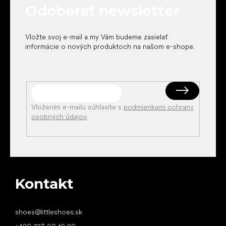
Odoberať newsletter
i
e
Vložte svoj e-mail a my Vám budeme zasielať
informácie o nových produktoch na našom e-shope.
Vložením e-mailu súhlasíte s
podmienkami ochrany
osobných údajov
.
Kontakt
shoes
@
littleshoes.sk