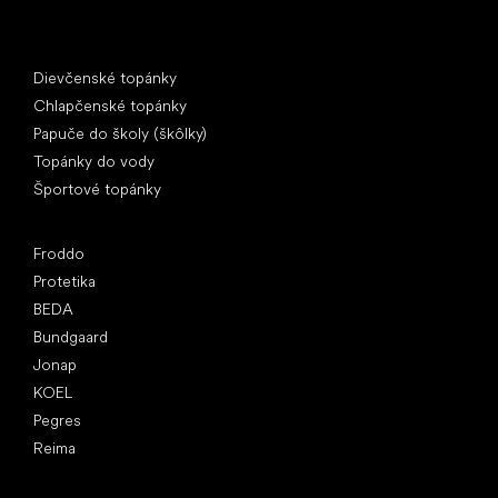
Špeciálne kategórie
Dievčenské topánky
Chlapčenské topánky
Papuče do školy (škôlky)
Topánky do vody
Športové topánky
Obľúbené značky
Froddo
Protetika
BEDA
Bundgaard
Jonap
KOEL
Pegres
Reima
Články