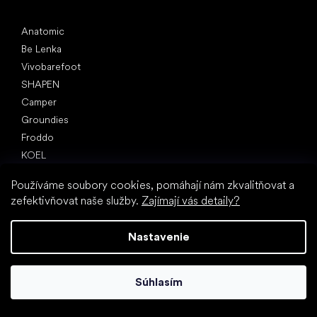
Obľúbené značky
Anatomic
Be Lenka
Vivobarefoot
SHAPEN
Camper
Groundies
Froddo
KOEL
Články
Používáme soubory cookies, pomáhají nám zkvalitňovat a
Hallux valgus (vbočený palec)
zefektivňovat naše služby.
Zajímají vás detaily?
Pätná ostroha
Ploché nohy
Nastavenie
Rovná podrážka vs. topánky na podpätku
Chôdza naboso vs. chôdza v topánkach
Súhlasím
Nepremokavé topánky
Správna hygiena nôh