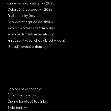
Jarné tenisky a plátenky 2025
Celoročné poltopánky 2025
Prvé topánky (návod)
Ako vybrať papuče do škôlky
Ako rýchlo rastú deťom nohy?
Môžete dať deťom barefooty?
Prirodzený vývoj chodidla od A do Z
15 zaujímavostí o detskej nohe
Špeciálne kategórie
Spoločenské topánky
Športové topánky
Čierne barefoot topánky
Biele tenisky