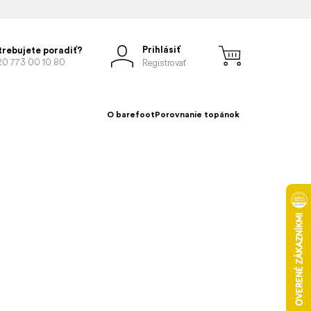
Prihlásiť
trebujete poradiť?
20 773 00 10 80
Registrovať
O barefoot
Porovnanie topánok