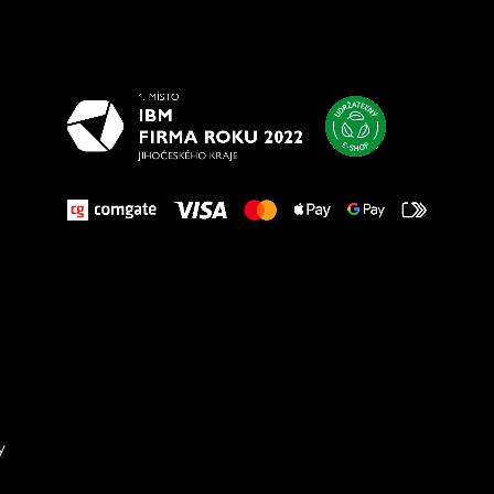
Všetko
najlepšie
vašim nohám
y
Sta