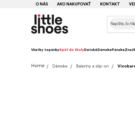
Prejsť
O NÁS
AKO NAKUPOVAŤ
KONTAKT
VE
na
obsah
Všetky topánky
Späť do školy
Detské
Dámske
Pánske
Znač
Domov
Dámske
Baleríny a slip-on
Vivobar