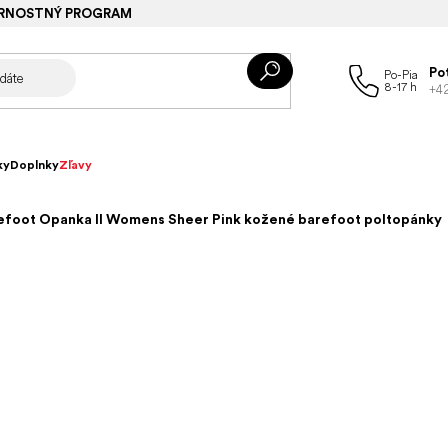
RNOSTNÝ PROGRAM
Po
+4
ky
Doplnky
Zľavy
efoot Opanka II Womens Sheer Pink kožené barefoot poltopánky