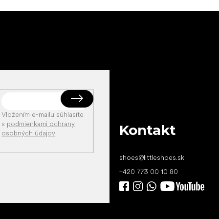
Vložením e-mailu súhlasíte
s
podmienkami ochrany
Kontakt
osobných údajov
.
shoes
@
littleshoes.sk
+420 773 00 10 80