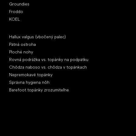
Groundies
Froddo
KOEL
Články
Hallux valgus (vbočený palec)
Pätná ostroha
Ploché nohy
Rovná podrážka vs. topánky na podpätku
Chôdza naboso vs. chôdza v topánkach
Nepremokavé topánky
Správna hygiena nôh
Barefoot topánky zrozumiteľne
Špeciálne kategórie