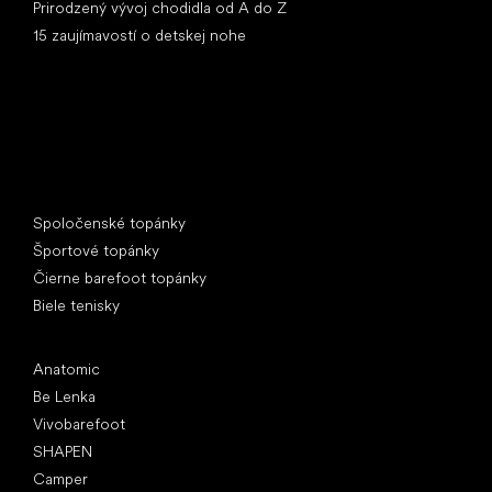
Prirodzený vývoj chodidla od A do Z
15 zaujímavostí o detskej nohe
Špeciálne kategórie
Spoločenské topánky
Športové topánky
Čierne barefoot topánky
Biele tenisky
Obľúbené značky
Anatomic
Be Lenka
Vivobarefoot
SHAPEN
Camper