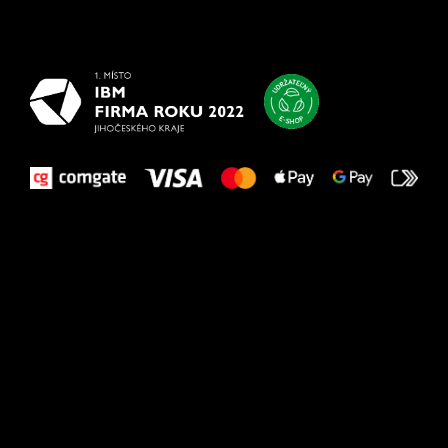
najlepšie
vašim nohám