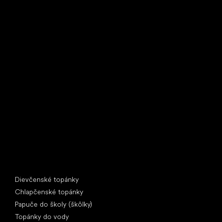
Little Shoes s.r.o.
U Vodárny 1506
397 01 Písek
IČ: 07715773, DIČ: CZ07715773
Špeciálne kategórie
Dievčenské topánky
Chlapčenské topánky
Papuče do školy (škôlky)
Topánky do vody