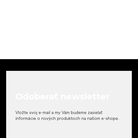
Z
á
p
ä
t
Odoberať newsletter
i
e
Vložte svoj e-mail a my Vám budeme zasielať
informácie o nových produktoch na našom e-shope.