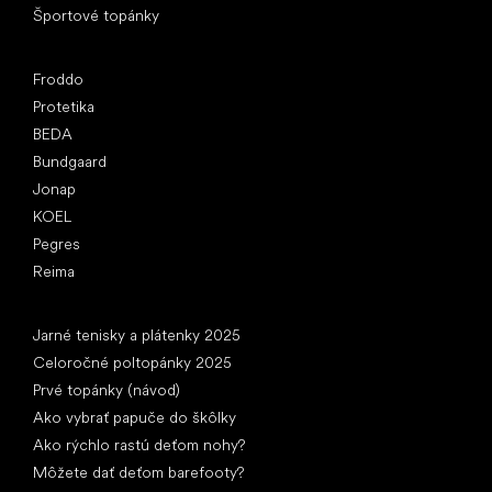
Športové topánky
Obľúbené značky
Froddo
Protetika
BEDA
Bundgaard
Jonap
KOEL
Pegres
Reima
Články
Jarné tenisky a plátenky 2025
Celoročné poltopánky 2025
Prvé topánky (návod)
Ako vybrať papuče do škôlky
Ako rýchlo rastú deťom nohy?
Môžete dať deťom barefooty?