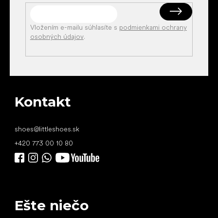
Vložením e-mailu súhlasíte s
podmienkami ochrany
osobných údajov
.
Kontakt
shoes
@
littleshoes.sk
+420 773 00 10 80
Ešte niečo