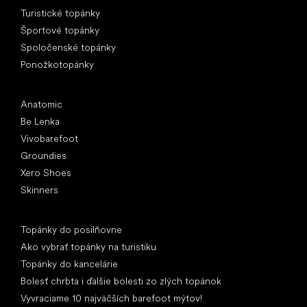
Turistické topánky
Športové topánky
Spoločenské topánky
Ponožkotopánky
Obľúbené značky
Anatomic
Be Lenka
Vivobarefoot
Groundies
Xero Shoes
Skinners
Články
Topánky do posilňovne
Ako vybrať topánky na turistiku
Topánky do kancelárie
Bolesť chrbta i ďalšie bolesti zo zlých topánok
Vyvraciame 10 najväčších barefoot mýtov!