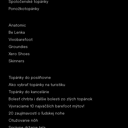
Spoločenské topánky
Ponožkotopánky
Obľúbené značky
Anatomic
Be Lenka
Vivobarefoot
Groundies
Xero Shoes
Skinners
Články
Topánky do posilňovne
Ako vybrať topánky na turistiku
Topánky do kancelárie
Bolesť chrbta i ďalšie bolesti zo zlých topánok
Vyvraciame 10 najväčších barefoot mýtov!
20 zaujímavostí o ľudskej nohe
Otužovanie nôh
Správne držanie tela