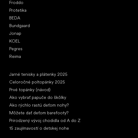
Froddo
Protetika
BEDA
Bundgaard
Jonap
KOEL
Pegres
Reima
Články
Jarné tenisky a plátenky 2025
Celoročné poltopánky 2025
Prvé topánky (návod)
Ako vybrať papuče do škôlky
Ako rýchlo rastú deťom nohy?
Môžete dať deťom barefooty?
Prirodzený vývoj chodidla od A do Z
15 zaujímavostí o detskej nohe