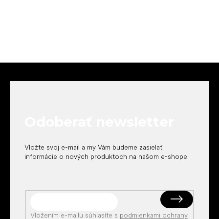
Z
á
p
ä
t
Odoberať newsletter
i
e
Vložte svoj e-mail a my Vám budeme zasielať
informácie o nových produktoch na našom e-shope.
Vložením e-mailu súhlasíte s
podmienkami ochrany