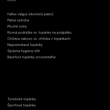
Články
Hallux valgus (vbočený palec)
Pätná ostroha
Ploché nohy
Rovná podrážka vs. topánky na podpätku
Chôdza naboso vs. chôdza v topánkach
Nepremokavé topánky
Správna hygiena nôh
Barefoot topánky zrozumiteľne
Špeciálne kategórie
Turistické topánky
Športové topánky