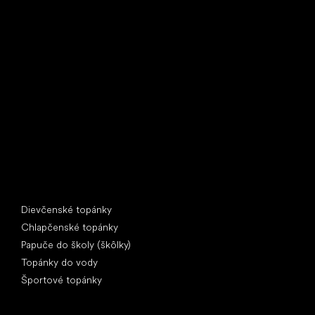
Little Shoes s.r.o.
U Vodárny 1506
397 01 Písek
IČ: 07715773, DIČ: CZ07715773
Špeciálne kategórie
Dievčenské topánky
Chlapčenské topánky
Papuče do školy (škôlky)
Topánky do vody
Športové topánky
Obľúbené značky