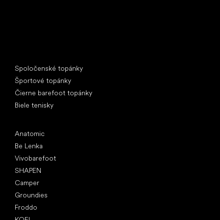
Špeciálne kategórie
Spoločenské topánky
Športové topánky
Čierne barefoot topánky
Biele tenisky
Obľúbené značky
Anatomic
Be Lenka
Vivobarefoot
SHAPEN
Camper
Groundies
Froddo
KOEL