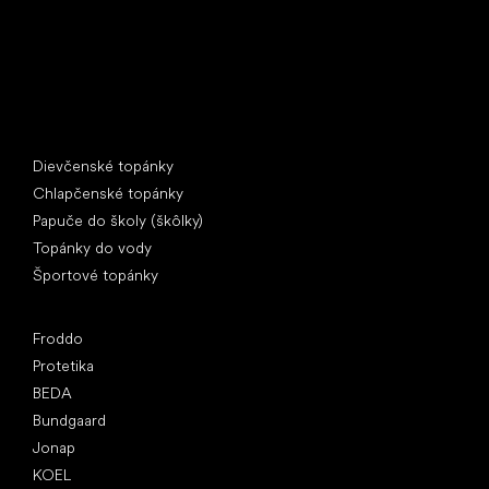
Špeciálne kategórie
Dievčenské topánky
Chlapčenské topánky
Papuče do školy (škôlky)
Topánky do vody
Športové topánky
Obľúbené značky
Froddo
Protetika
BEDA
Bundgaard
Jonap
KOEL