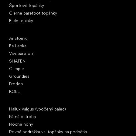
Športové topánky
Čierne barefoot topánky
Biele tenisky
Obľúbené značky
Anatomic
Be Lenka
Vivobarefoot
SHAPEN
Camper
Groundies
Froddo
KOEL
Články
Hallux valgus (vbočený palec)
Pätná ostroha
Ploché nohy
Rovná podrážka vs. topánky na podpätku