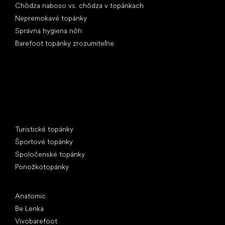
Chôdza naboso vs. chôdza v topánkach
Nepremokavé topánky
Správna hygiena nôh
Barefoot topánky zrozumiteľne
Špeciálne kategórie
Turistické topánky
Športové topánky
Spoločenské topánky
Ponožkotopánky
Obľúbené značky
Anatomic
Be Lenka
Vivobarefoot