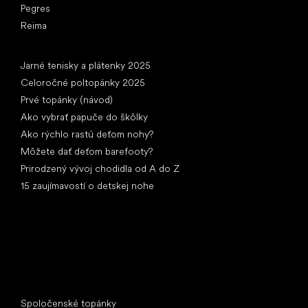
Pegres
Reima
Články
Jarné tenisky a plátenky 2025
Celoročné poltopánky 2025
Prvé topánky (návod)
Ako vybrať papuče do škôlky
Ako rýchlo rastú deťom nohy?
Môžete dať deťom barefooty?
Prirodzený vývoj chodidla od A do Z
15 zaujímavostí o detskej nohe
Špeciálne kategórie
Spoločenské topánky