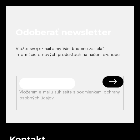
á
p
ä
t
Odoberať newsletter
i
e
Vložte svoj e-mail a my Vám budeme zasielať
informácie o nových produktoch na našom e-shope.
Vložením e-mailu súhlasíte s
podmienkami ochrany
osobných údajov
.
Kontakt