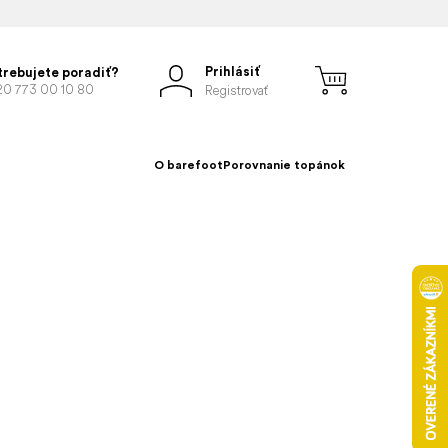
Prihlásiť
trebujete poradiť?
20 773 00 10 80
Registrovať
O barefoot
Porovnanie topánok