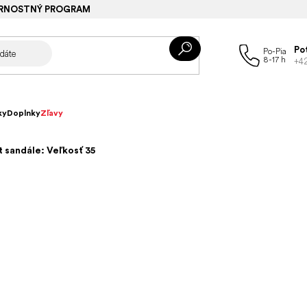
RNOSTNÝ PROGRAM
Po
+4
ky
Doplnky
Zľavy
 sandále: Veľkosť 35