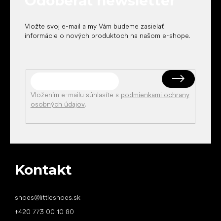
Odoberať newsletter
i
e
Vložte svoj e-mail a my Vám budeme zasielať
informácie o nových produktoch na našom e-shope.
Vložením e-mailu súhlasíte s
podmienkami ochrany
osobných údajov
.
Kontakt
shoes
@
littleshoes.sk
+420 773 00 10 80