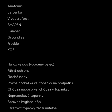
Obľúbené značky
Anatomic
Be Lenka
Vivobarefoot
SHAPEN
Camper
Groundies
Froddo
KOEL
Články
Hallux valgus (vbočený palec)
Pätná ostroha
Ploché nohy
Rovná podrážka vs. topánky na podpätku
Chôdza naboso vs. chôdza v topánkach
Nepremokavé topánky
Správna hygiena nôh
Barefoot topánky zrozumiteľne