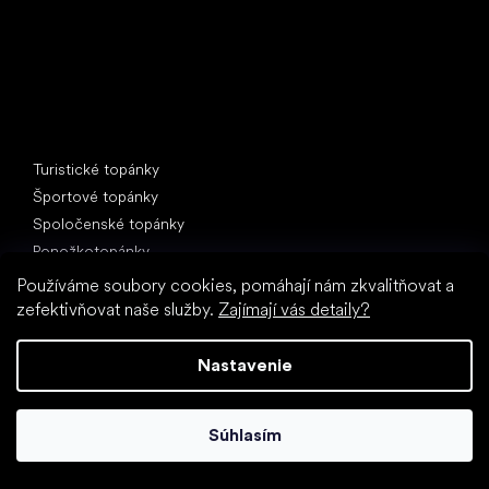
Špeciálne kategórie
Turistické topánky
Športové topánky
Spoločenské topánky
Ponožkotopánky
Používáme soubory cookies, pomáhají nám zkvalitňovat a
Obľúbené značky
zefektivňovat naše služby.
Zajímají vás detaily?
Anatomic
Be Lenka
Nastavenie
Vivobarefoot
Groundies
Xero Shoes
Súhlasím
Skinners