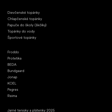
Špeciálne kategórie
Dievčenské topánky
Chlapčenské topánky
Papuče do školy (škôlky)
Topánky do vody
Športové topánky
Obľúbené značky
Froddo
Protetika
BEDA
Bundgaard
Jonap
KOEL
Pegres
Reima
Články
Jarné tenisky a plátenky 2025