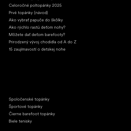
Celoročné poltopánky 2025
Prvé topánky (návod)
Ako vybrať papuče do škôlky
Ako rýchlo rastú deťom nohy?
Môžete dať deťom barefooty?
Prirodzený vývoj chodidla od A do Z
15 zaujímavostí o detskej nohe
Špeciálne kategórie
Spoločenské topánky
Športové topánky
Čierne barefoot topánky
Biele tenisky