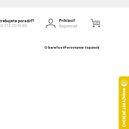
Prihlásiť
trebujete poradiť?
20 773 00 10 80
Registrovať
O barefoot
Porovnanie topánok