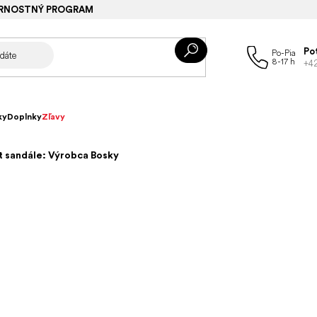
RNOSTNÝ PROGRAM
Po
+4
ky
Doplnky
Zľavy
 sandále: Výrobca Bosky