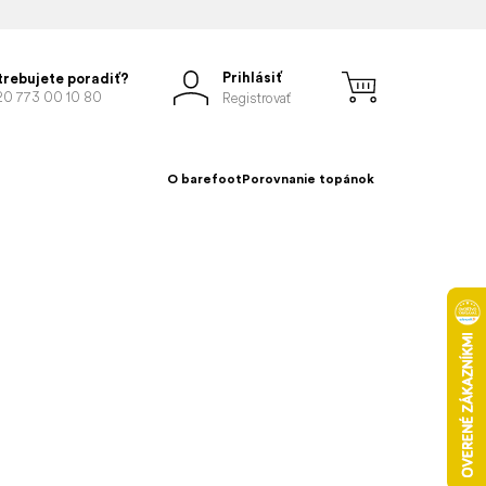
Prihlásiť
trebujete poradiť?
20 773 00 10 80
Registrovať
O barefoot
Porovnanie topánok