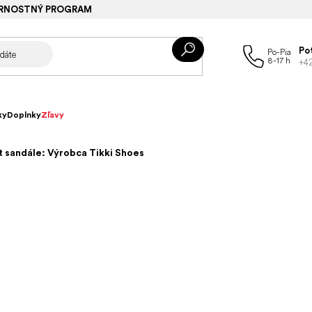
RNOSTNÝ PROGRAM
Po
+4
ky
Doplnky
Zľavy
 sandále: Výrobca Tikki Shoes