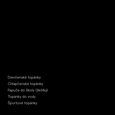
Little Shoes s.r.o.
U Vodárny 1506
397 01 Písek
IČ: 07715773, DIČ: CZ07715773
Špeciálne kategórie
Dievčenské topánky
Chlapčenské topánky
Papuče do školy (škôlky)
Topánky do vody
Športové topánky
Obľúbené značky