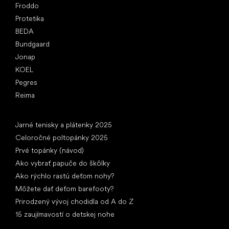
Froddo
Protetika
BEDA
Bundgaard
Jonap
KOEL
Pegres
Reima
Články
Jarné tenisky a plátenky 2025
Celoročné poltopánky 2025
Prvé topánky (návod)
Ako vybrať papuče do škôlky
Ako rýchlo rastú deťom nohy?
Môžete dať deťom barefooty?
Prirodzený vývoj chodidla od A do Z
15 zaujímavostí o detskej nohe