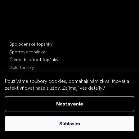
Špeciálne kategórie
Spoločenské topánky
Športové topánky
Čierne barefoot topánky
Biele tenisky
Obľúbené značky
Používáme soubory cookies, pomáhají nám zkvalitňovat a
Anatomic
zefektivňovat naše služby.
Zajímají vás detaily?
Be Lenka
Vivobarefoot
Nastavenie
SHAPEN
Camper
Súhlasím
Groundies
Froddo