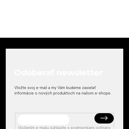
Z
á
p
ä
t
Odoberať newsletter
i
e
Vložte svoj e-mail a my Vám budeme zasielať
informácie o nových produktoch na našom e-shope.
Vložením e-mailu súhlasíte s
podmienkami ochrany