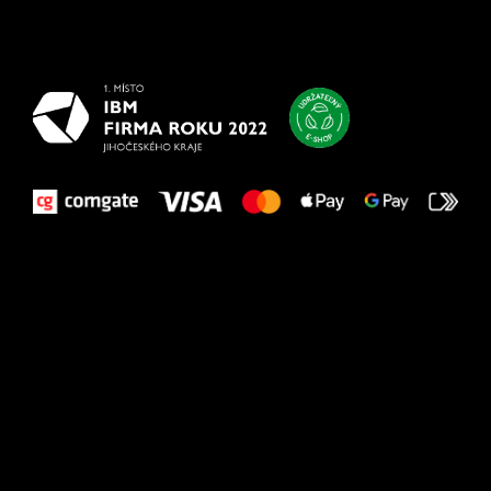
najlepšie
vašim nohám