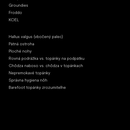
Groundies
Froddo
KOEL
Články
Hallux valgus (vbočený palec)
Pätná ostroha
Ploché nohy
Rovná podrážka vs. topánky na podpätku
Chôdza naboso vs. chôdza v topánkach
Nepremokavé topánky
Správna hygiena nôh
Barefoot topánky zrozumiteľne