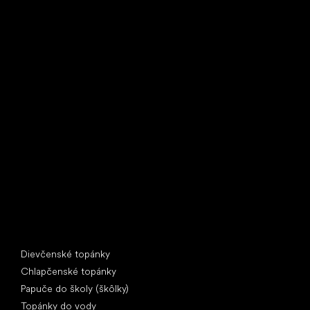
Little Shoes s.r.o.
U Vodárny 1506
397 01 Písek
IČ: 07715773, DIČ: CZ07715773
Špeciálne kategórie
Dievčenské topánky
Chlapčenské topánky
Papuče do školy (škôlky)
Topánky do vody