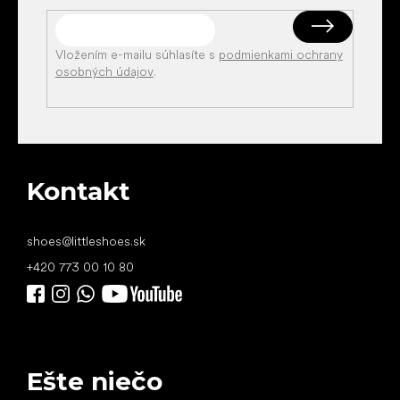
Vložením e-mailu súhlasíte s
podmienkami ochrany
osobných údajov
.
Kontakt
shoes
@
littleshoes.sk
+420 773 00 10 80
Ešte niečo