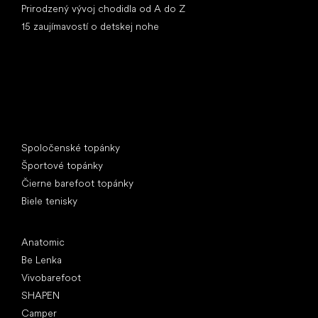
Prirodzený vývoj chodidla od A do Z
15 zaujímavostí o detskej nohe
Špeciálne kategórie
Spoločenské topánky
Športové topánky
Čierne barefoot topánky
Biele tenisky
Obľúbené značky
Anatomic
Be Lenka
Vivobarefoot
SHAPEN
Camper