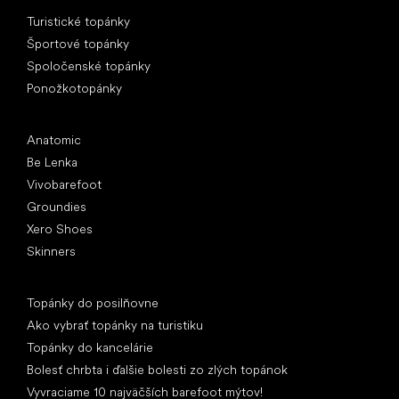
Špeciálne kategórie
Turistické topánky
Športové topánky
Spoločenské topánky
Ponožkotopánky
Obľúbené značky
Anatomic
Be Lenka
Vivobarefoot
Groundies
Xero Shoes
Skinners
Články
Topánky do posilňovne
Ako vybrať topánky na turistiku
Topánky do kancelárie
Bolesť chrbta i ďalšie bolesti zo zlých topánok
Vyvraciame 10 najväčších barefoot mýtov!