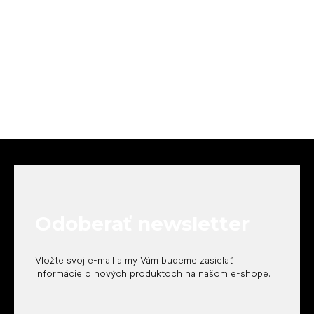
Z
á
p
ä
t
Odoberať newsletter
i
e
Vložte svoj e-mail a my Vám budeme zasielať
informácie o nových produktoch na našom e-shope.