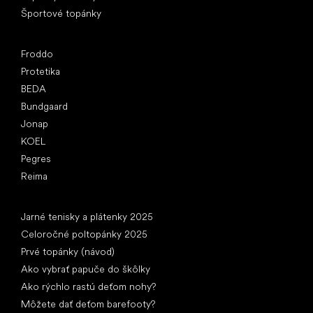
Športové topánky
Obľúbené značky
Froddo
Protetika
BEDA
Bundgaard
Jonap
KOEL
Pegres
Reima
Články
Jarné tenisky a plátenky 2025
Celoročné poltopánky 2025
Prvé topánky (návod)
Ako vybrať papuče do škôlky
Ako rýchlo rastú deťom nohy?
Môžete dať deťom barefooty?