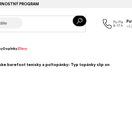
RNOSTNÝ PROGRAM
Po
+4
ky
Doplnky
Zľavy
ke barefoot tenisky a poltopánky: Typ topánky slip on