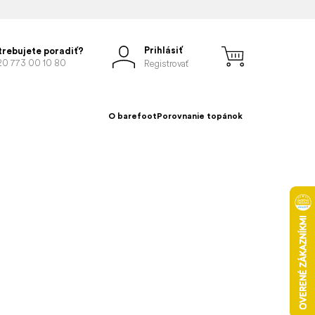
Prihlásiť
trebujete poradiť?
20 773 00 10 80
Registrovať
O barefoot
Porovnanie topánok