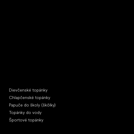
Little Shoes s.r.o.
U Vodárny 1506
397 01 Písek
IČ: 07715773, DIČ: CZ07715773
Špeciálne kategórie
Dievčenské topánky
Chlapčenské topánky
Papuče do školy (škôlky)
Topánky do vody
Športové topánky
Obľúbené značky