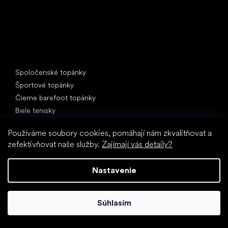
Špeciálne kategórie
Spoločenské topánky
Športové topánky
Čierne barefoot topánky
Biele tenisky
Obľúbené značky
Používáme soubory cookies, pomáhají nám zkvalitňovat a
Anatomic
zefektivňovat naše služby.
Zajímají vás detaily?
Be Lenka
Vivobarefoot
Nastavenie
SHAPEN
Camper
Súhlasím
Groundies
Froddo