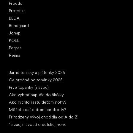
Froddo
Protetika
BEDA
Bundgaard
Jonap
KOEL
Pegres
Reima
Články
Jarné tenisky a plátenky 2025
Celoročné poltopánky 2025
Prvé topánky (návod)
Ako vybrať papuče do škôlky
Ako rýchlo rastú deťom nohy?
Môžete dať deťom barefooty?
Prirodzený vývoj chodidla od A do Z
15 zaujímavostí o detskej nohe