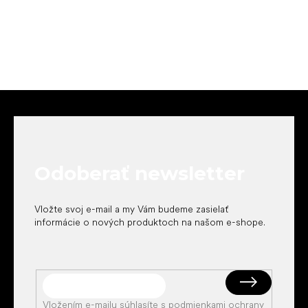
Z
á
p
ä
t
Odoberať newsletter
i
e
Vložte svoj e-mail a my Vám budeme zasielať
informácie o nových produktoch na našom e-shope.
Vložením e-mailu súhlasíte s
podmienkami ochrany