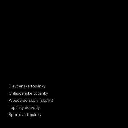
Little Shoes s.r.o.
U Vodárny 1506
397 01 Písek
IČ: 07715773, DIČ: CZ07715773
Špeciálne kategórie
Dievčenské topánky
Chlapčenské topánky
Papuče do školy (škôlky)
Topánky do vody
Športové topánky
Obľúbené značky