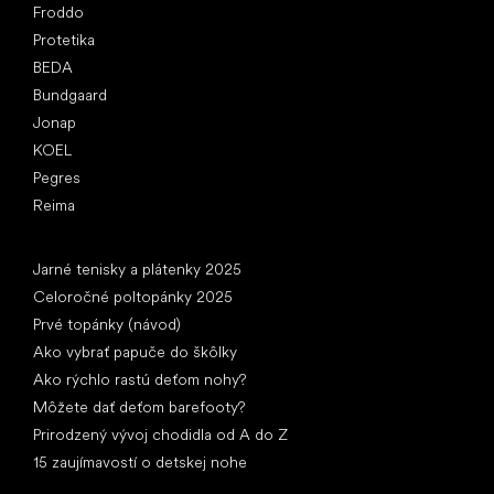
Froddo
Protetika
BEDA
Bundgaard
Jonap
KOEL
Pegres
Reima
Články
Jarné tenisky a plátenky 2025
Celoročné poltopánky 2025
Prvé topánky (návod)
Ako vybrať papuče do škôlky
Ako rýchlo rastú deťom nohy?
Môžete dať deťom barefooty?
Prirodzený vývoj chodidla od A do Z
15 zaujímavostí o detskej nohe