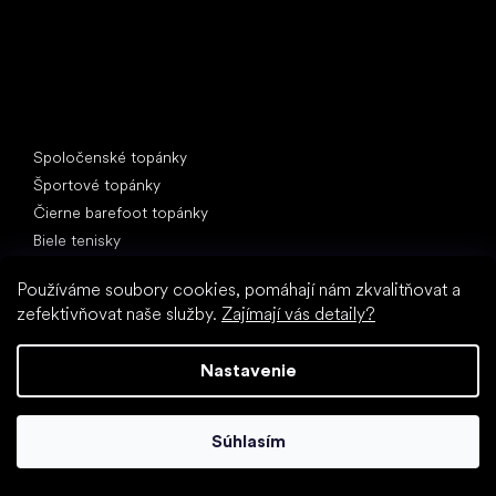
Špeciálne kategórie
Spoločenské topánky
Športové topánky
Čierne barefoot topánky
Biele tenisky
Obľúbené značky
Používáme soubory cookies, pomáhají nám zkvalitňovat a
Anatomic
zefektivňovat naše služby.
Zajímají vás detaily?
Be Lenka
Vivobarefoot
Nastavenie
SHAPEN
Camper
Súhlasím
Groundies
Froddo