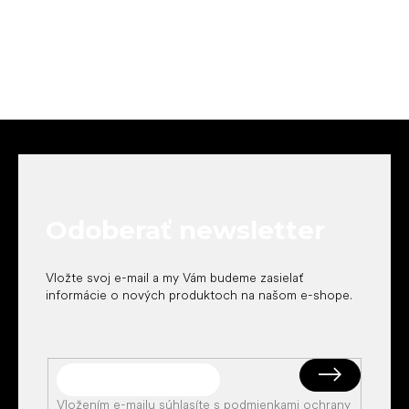
Z
á
p
ä
t
Odoberať newsletter
i
e
Vložte svoj e-mail a my Vám budeme zasielať
informácie o nových produktoch na našom e-shope.
Vložením e-mailu súhlasíte s
podmienkami ochrany