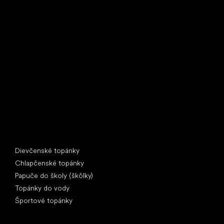
Little Shoes s.r.o.
U Vodárny 1506
397 01 Písek
IČ: 07715773, DIČ: CZ07715773
Špeciálne kategórie
Dievčenské topánky
Chlapčenské topánky
Papuče do školy (škôlky)
Topánky do vody
Športové topánky
Obľúbené značky