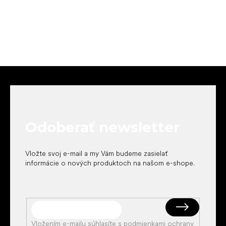
Z
á
p
ä
t
Odoberať newsletter
i
e
Vložte svoj e-mail a my Vám budeme zasielať
informácie o nových produktoch na našom e-shope.
Vložením e-mailu súhlasíte s
podmienkami ochrany