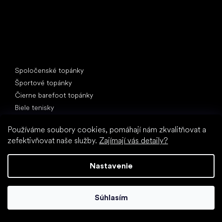
Špeciálne kategórie
Spoločenské topánky
Športové topánky
Čierne barefoot topánky
Biele tenisky
Obľúbené značky
Používáme soubory cookies, pomáhají nám zkvalitňovat a
Anatomic
zefektivňovat naše služby.
Zajímají vás detaily?
Be Lenka
Vivobarefoot
Nastavenie
SHAPEN
Camper
Súhlasím
Groundies
Froddo