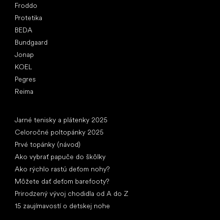
Froddo
Protetika
BEDA
Bundgaard
Jonap
KOEL
Pegres
Reima
Články
Jarné tenisky a plátenky 2025
Celoročné poltopánky 2025
Prvé topánky (návod)
Ako vybrať papuče do škôlky
Ako rýchlo rastú deťom nohy?
Môžete dať deťom barefooty?
Prirodzený vývoj chodidla od A do Z
15 zaujímavostí o detskej nohe