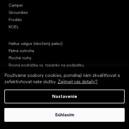
Camper
Groundies
Froddo
KOEL
Články
Hallux valgus (vbočený palec)
Pätná ostroha
Ploché nohy
Rovná podrážka vs. topánky na podpätku
Chôdza naboso vs. chôdza v topánkach
Používáme soubory cookies, pomáhají nám zkvalitňovat a
Nepremokavé topánky
zefektivňovat naše služby.
Zajímají vás detaily?
Správna hygiena nôh
Barefoot topánky zrozumiteľne
Nastavenie
Súhlasím