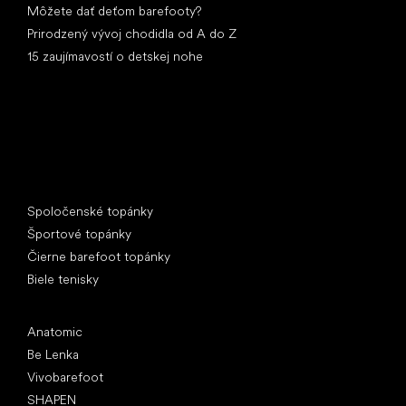
Môžete dať deťom barefooty?
Prirodzený vývoj chodidla od A do Z
15 zaujímavostí o detskej nohe
Špeciálne kategórie
Spoločenské topánky
Športové topánky
Čierne barefoot topánky
Biele tenisky
Obľúbené značky
Anatomic
Be Lenka
Vivobarefoot
SHAPEN