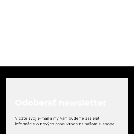
Z
á
p
ä
t
Odoberať newsletter
i
e
Vložte svoj e-mail a my Vám budeme zasielať
informácie o nových produktoch na našom e-shope.