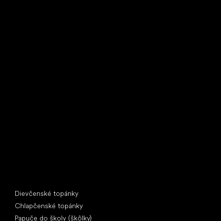
Little Shoes s.r.o.
U Vodárny 1506
397 01 Písek
IČ: 07715773, DIČ: CZ07715773
Špeciálne kategórie
Dievčenské topánky
Chlapčenské topánky
Papuče do školy (škôlky)