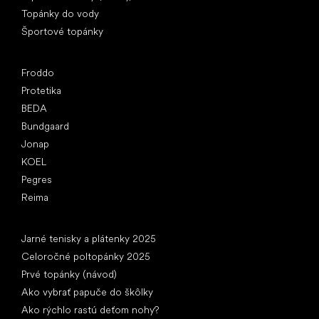
Topánky do vody
Športové topánky
Obľúbené značky
Froddo
Protetika
BEDA
Bundgaard
Jonap
KOEL
Pegres
Reima
Články
Jarné tenisky a plátenky 2025
Celoročné poltopánky 2025
Prvé topánky (návod)
Ako vybrať papuče do škôlky
Ako rýchlo rastú deťom nohy?