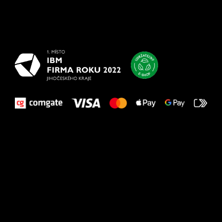
Všetko
najlepšie
vašim nohám