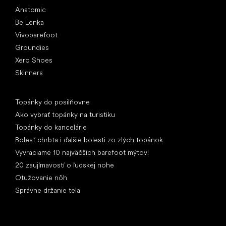
Anatomic
Be Lenka
Vivobarefoot
Groundies
Xero Shoes
Skinners
Články
Topánky do posilňovne
Ako vybrať topánky na turistiku
Topánky do kancelárie
Bolesť chrbta i ďalšie bolesti zo zlých topánok
Vyvraciame 10 najväčších barefoot mýtov!
20 zaujímavostí o ľudskej nohe
Otužovanie nôh
Správne držanie tela