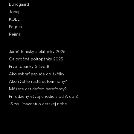
Bundgaard
Jonap
KOEL
Pegres
Reima
Články
Jarné tenisky a plátenky 2025
Celoročné poltopánky 2025
Prvé topánky (návod)
Ako vybrať papuče do škôlky
Ako rýchlo rastú deťom nohy?
Môžete dať deťom barefooty?
Prirodzený vývoj chodidla od A do Z
15 zaujímavostí o detskej nohe