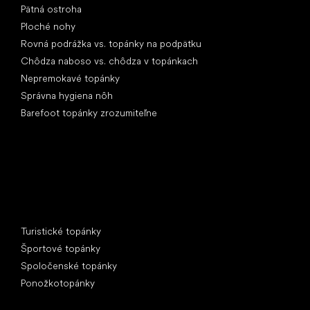
Pätná ostroha
Ploché nohy
Rovná podrážka vs. topánky na podpätku
Chôdza naboso vs. chôdza v topánkach
Nepremokavé topánky
Správna hygiena nôh
Barefoot topánky zrozumiteľne
Špeciálne kategórie
Turistické topánky
Športové topánky
Spoločenské topánky
Ponožkotopánky
Obľúbené značky