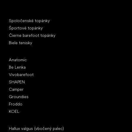
Špeciálne kategórie
Spoločenské topánky
Športové topánky
Čierne barefoot topánky
Biele tenisky
Obľúbené značky
Anatomic
Be Lenka
Vivobarefoot
SHAPEN
Camper
Groundies
Froddo
KOEL
Články
Hallux valgus (vbočený palec)