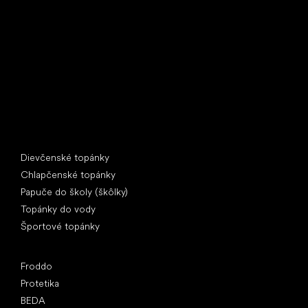
U Vodárny 1506
397 01 Písek
IČ: 07715773, DIČ: CZ07715773
Špeciálne kategórie
Dievčenské topánky
Chlapčenské topánky
Papuče do školy (škôlky)
Topánky do vody
Športové topánky
Obľúbené značky
Froddo
Protetika
BEDA