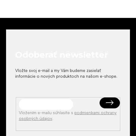
Z
á
p
ä
t
Odoberať newsletter
i
e
Vložte svoj e-mail a my Vám budeme zasielať
informácie o nových produktoch na našom e-shope.
Vložením e-mailu súhlasíte s
podmienkami ochrany
osobných údajov
.