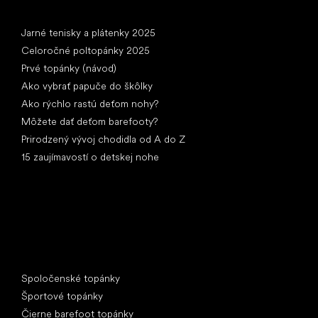
Články
Jarné tenisky a plátenky 2025
Celoročné poltopánky 2025
Prvé topánky (návod)
Ako vybrať papuče do škôlky
Ako rýchlo rastú deťom nohy?
Môžete dať deťom barefooty?
Prirodzený vývoj chodidla od A do Z
15 zaujímavostí o detskej nohe
Špeciálne kategórie
Spoločenské topánky
Športové topánky
Čierne barefoot topánky