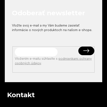
ä
t
Odoberať newsletter
i
e
Vložte svoj e-mail a my Vám budeme zasielať
informácie o nových produktoch na našom e-shope.
Vložením e-mailu súhlasíte s
podmienkami ochrany
osobných údajov
.
Kontakt