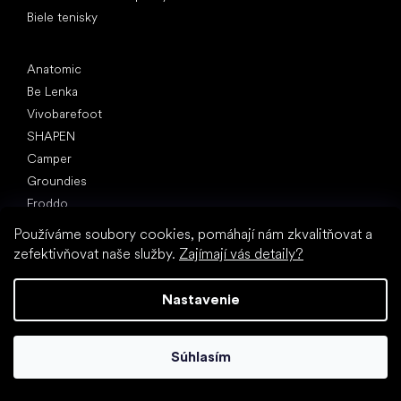
Biele tenisky
Obľúbené značky
Anatomic
Be Lenka
Vivobarefoot
SHAPEN
Camper
Groundies
Froddo
KOEL
Používáme soubory cookies, pomáhají nám zkvalitňovat a
zefektivňovat naše služby.
Zajímají vás detaily?
Články
Hallux valgus (vbočený palec)
Nastavenie
Pätná ostroha
Ploché nohy
Rovná podrážka vs. topánky na podpätku
Súhlasím
Chôdza naboso vs. chôdza v topánkach
Nepremokavé topánky