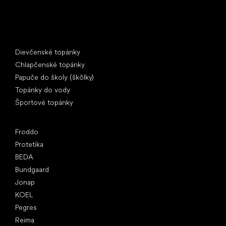
Špeciálne kategórie
Dievčenské topánky
Chlapčenské topánky
Papuče do školy (škôlky)
Topánky do vody
Športové topánky
Obľúbené značky
Froddo
Protetika
BEDA
Bundgaard
Jonap
KOEL
Pegres
Reima