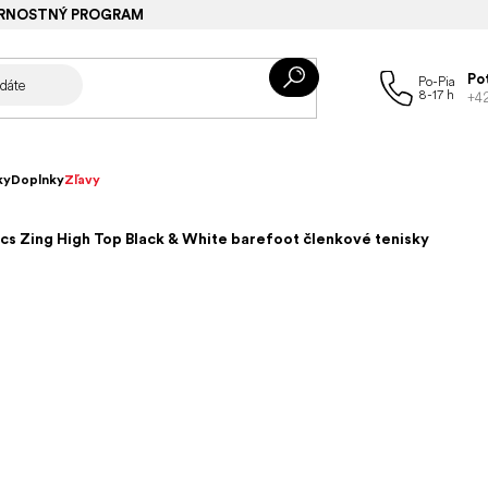
RNOSTNÝ PROGRAM
Po
+4
ky
Doplnky
Zľavy
cs Zing High Top Black & White barefoot členkové tenisky