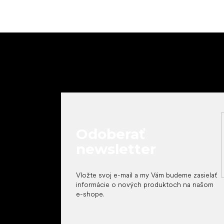
Z
á
p
ä
t
i
e
Odoberať
newsletter
Vložte svoj e-mail a my Vám budeme zasielať
informácie o nových produktoch na našom
e-shope.