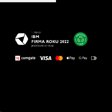
Všetko
najlepšie
vašim nohám