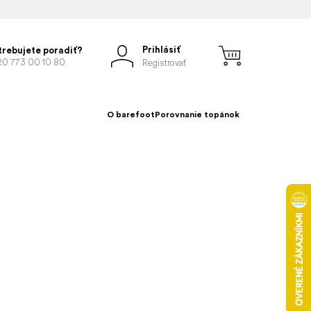
Prihlásiť
trebujete poradiť?
20 773 00 10 80
Registrovať
O barefoot
Porovnanie topánok