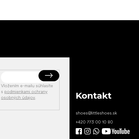
Vložením e-mailu súhlasíte
s
podmienkami ochrany
Kontakt
osobných údajov
.
shoes
@
littleshoes.sk
+420 773 00 10 80