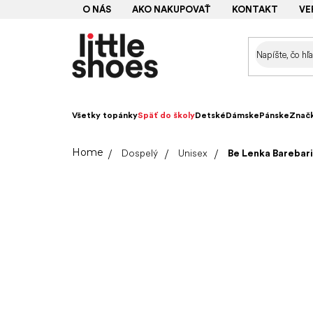
Prejsť
O NÁS
AKO NAKUPOVAŤ
KONTAKT
VE
na
obsah
Všetky topánky
Späť do školy
Detské
Dámske
Pánske
Znač
Domov
Dospelý
Unisex
Be Lenka Barebari