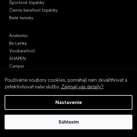
Športové topánky
Čierne barefoot topánky
Biele tenisky
Obľúbené značky
Anatomic
Be Lenka
Vivobarefoot
SHAPEN
Camper
Groundies
Používáme soubory cookies, pomáhají nám zkvalitňovat a
Froddo
zefektivňovat naše služby.
Zajímají vás detaily?
KOEL
Články
Nastavenie
Hallux valgus (vbočený palec)
Pätná ostroha
Súhlasím
Ploché nohy
Rovná podrážka vs. topánky na podpätku