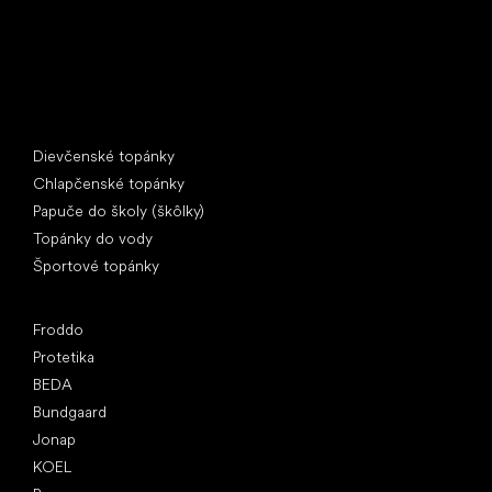
Špeciálne kategórie
Dievčenské topánky
Chlapčenské topánky
Papuče do školy (škôlky)
Topánky do vody
Športové topánky
Obľúbené značky
Froddo
Protetika
BEDA
Bundgaard
Jonap
KOEL