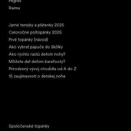
Pegres
Reima
Články
Jarné tenisky a plátenky 2025
Celoročné poltopánky 2025
Prvé topánky (návod)
Ako vybrať papuče do škôlky
Ako rýchlo rastú deťom nohy?
Môžete dať deťom barefooty?
Prirodzený vývoj chodidla od A do Z
15 zaujímavostí o detskej nohe
Špeciálne kategórie
Spoločenské topánky