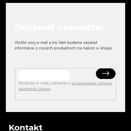
á
p
ä
t
Odoberať newsletter
i
e
Vložte svoj e-mail a my Vám budeme zasielať
informácie o nových produktoch na našom e-shope.
Vložením e-mailu súhlasíte s
podmienkami ochrany
osobných údajov
.
Kontakt