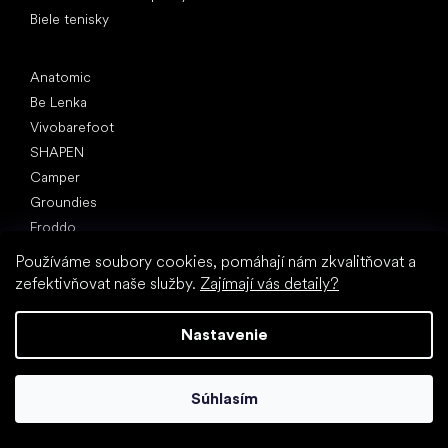
Biele tenisky
Obľúbené značky
Anatomic
Be Lenka
Vivobarefoot
SHAPEN
Camper
Groundies
Froddo
KOEL
Používáme soubory cookies, pomáhají nám zkvalitňovat a
zefektivňovat naše služby.
Zajímají vás detaily?
Články
Hallux valgus (vbočený palec)
Nastavenie
Pätná ostroha
Ploché nohy
Rovná podrážka vs. topánky na podpätku
Súhlasím
Chôdza naboso vs. chôdza v topánkach
Nepremokavé topánky