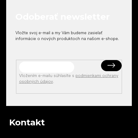
ä
t
Odoberať newsletter
i
e
Vložte svoj e-mail a my Vám budeme zasielať
informácie o nových produktoch na našom e-shope.
Vložením e-mailu súhlasíte s
podmienkami ochrany
osobných údajov
.
Kontakt