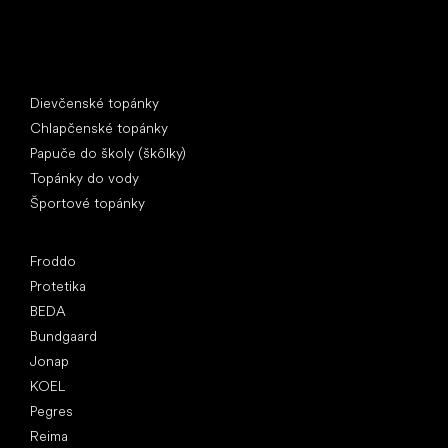
Špeciálne kategórie
Dievčenské topánky
Chlapčenské topánky
Papuče do školy (škôlky)
Topánky do vody
Športové topánky
Obľúbené značky
Froddo
Protetika
BEDA
Bundgaard
Jonap
KOEL
Pegres
Reima