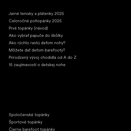
Články
Jarné tenisky a plátenky 2025
Celoročné poltopánky 2025
Prvé topánky (návod)
Ako vybrať papuče do škôlky
Ako rýchlo rastú deťom nohy?
Môžete dať deťom barefooty?
Prirodzený vývoj chodidla od A do Z
15 zaujímavostí o detskej nohe
Špeciálne kategórie
Spoločenské topánky
Športové topánky
Čierne barefoot topánky