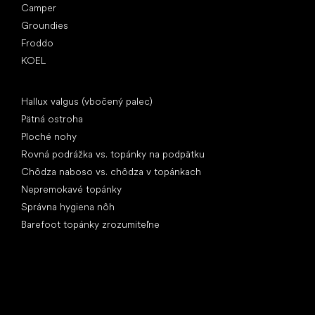
Camper
Groundies
Froddo
KOEL
Články
Hallux valgus (vbočený palec)
Pätná ostroha
Ploché nohy
Rovná podrážka vs. topánky na podpätku
Chôdza naboso vs. chôdza v topánkach
Nepremokavé topánky
Správna hygiena nôh
Barefoot topánky zrozumiteľne