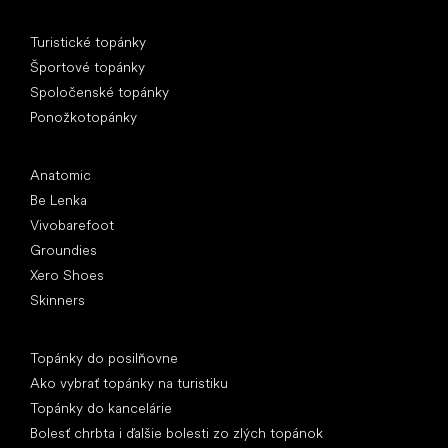
Špeciálne kategórie
Turistické topánky
Športové topánky
Spoločenské topánky
Ponožkotopánky
Obľúbené značky
Anatomic
Be Lenka
Vivobarefoot
Groundies
Xero Shoes
Skinners
Články
Topánky do posilňovne
Ako vybrať topánky na turistiku
Topánky do kancelárie
Bolesť chrbta i ďalšie bolesti zo zlých topánok