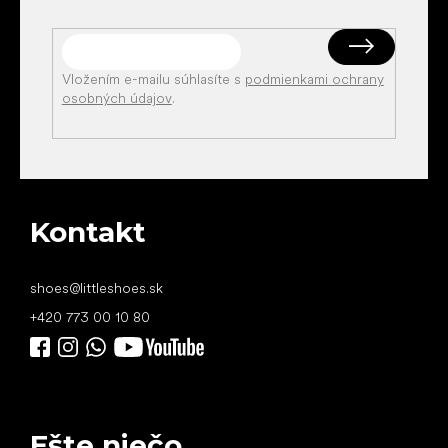
Vložením e-mailu súhlasíte s
podmienkami ochrany
osobných údajov
.
Kontakt
shoes
@
littleshoes.sk
+420 773 00 10 80
Ešte niečo