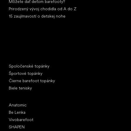
Môžete dať deťom barefooty?
Prirodzený vývoj chodidla od A do Z
15 zaujímavostí o detskej nohe
Špeciálne kategórie
Spoločenské topánky
Športové topánky
Čierne barefoot topánky
Biele tenisky
Obľúbené značky
Anatomic
Be Lenka
Vivobarefoot
SHAPEN