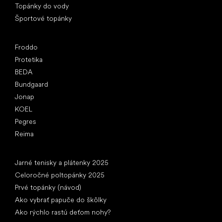
Topánky do vody
Športové topánky
Obľúbené značky
Froddo
Protetika
BEDA
Bundgaard
Jonap
KOEL
Pegres
Reima
Články
Jarné tenisky a plátenky 2025
Celoročné poltopánky 2025
Prvé topánky (návod)
Ako vybrať papuče do škôlky
Ako rýchlo rastú deťom nohy?