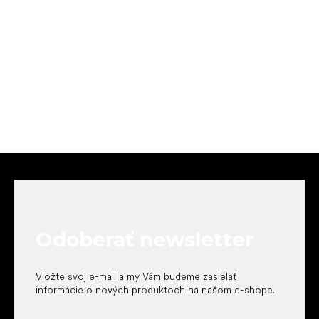
Z
á
p
ä
t
Odoberať newsletter
i
e
Vložte svoj e-mail a my Vám budeme zasielať
informácie o nových produktoch na našom e-shope.