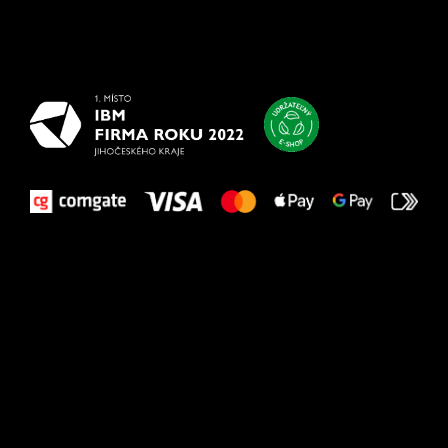
Všetko
najlepšie
vašim nohám