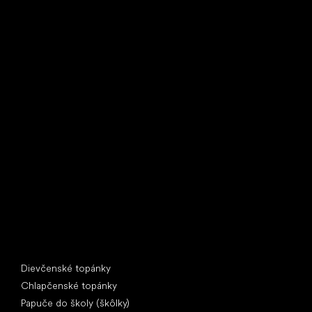
Little Shoes s.r.o.
U Vodárny 1506
397 01 Písek
IČ: 07715773, DIČ: CZ07715773
Špeciálne kategórie
Dievčenské topánky
Chlapčenské topánky
Papuče do školy (škôlky)