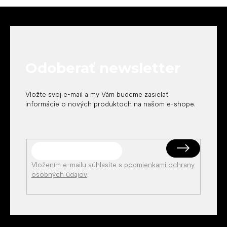
Z
á
p
ä
t
Odoberať newsletter
i
e
Vložte svoj e-mail a my Vám budeme zasielať
informácie o nových produktoch na našom e-shope.
Vložením e-mailu súhlasíte s
podmienkami ochrany
osobných údajov
.