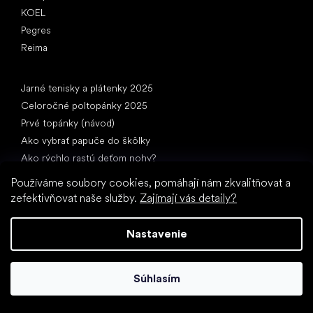
KOEL
Pegres
Reima
Články
Jarné tenisky a plátenky 2025
Celoročné poltopánky 2025
Prvé topánky (návod)
Ako vybrať papuče do škôlky
Ako rýchlo rastú deťom nohy?
Môžete dať deťom barefooty?
Používáme soubory cookies, pomáhají nám zkvalitňovat a
Prirodzený vývoj chodidla od A do Z
zefektivňovat naše služby.
Zajímají vás detaily?
15 zaujímavostí o detskej nohe
Nastavenie
Súhlasím