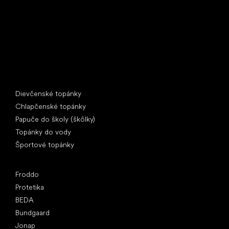
IČ: 07715773, DIČ: CZ07715773
Špeciálne kategórie
Dievčenské topánky
Chlapčenské topánky
Papuče do školy (škôlky)
Topánky do vody
Športové topánky
Obľúbené značky
Froddo
Protetika
BEDA
Bundgaard
Jonap