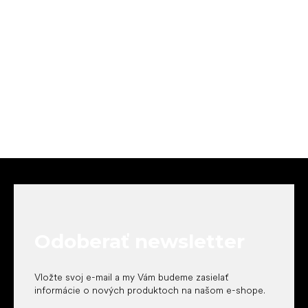
Z
á
p
ä
t
Odoberať newsletter
i
e
Vložte svoj e-mail a my Vám budeme zasielať
informácie o nových produktoch na našom e-shope.