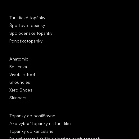
Špeciálne kategórie
Turistické topánky
Športové topánky
Spoločenské topánky
Ponožkotopánky
Obľúbené značky
Anatomic
Be Lenka
Vivobarefoot
Groundies
Xero Shoes
Skinners
Články
Topánky do posilňovne
Ako vybrať topánky na turistiku
Topánky do kancelárie