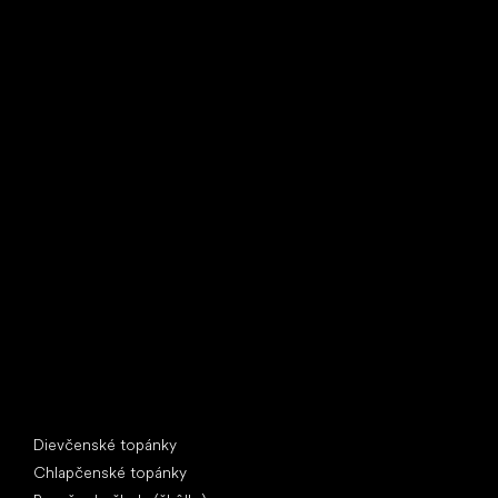
Little Shoes s.r.o.
U Vodárny 1506
397 01 Písek
IČ: 07715773, DIČ: CZ07715773
Špeciálne kategórie
Dievčenské topánky
Chlapčenské topánky