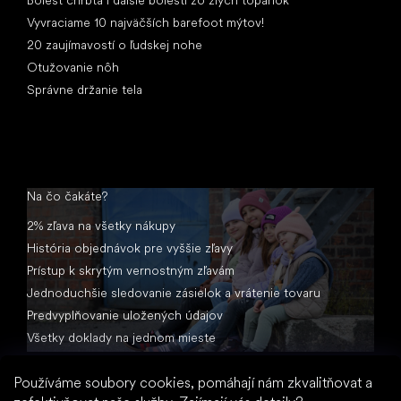
Bolesť chrbta i ďalšie bolesti zo zlých topánok
Vyvraciame 10 najväčších barefoot mýtov!
20 zaujímavostí o ľudskej nohe
Otužovanie nôh
Správne držanie tela
Na čo čakáte?
2% zľava na všetky nákupy
História objednávok pre vyššie zľavy
Prístup k skrytým vernostným zľavám
Jednoduchšie sledovanie zásielok a vrátenie tovaru
Predvyplňovanie uložených údajov
Všetky doklady na jednom mieste
Používáme soubory cookies, pomáhají nám zkvalitňovat a