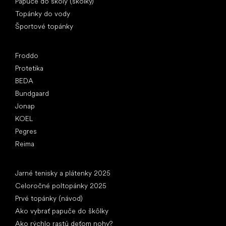
Papuče do školy (škôlky)
Topánky do vody
Športové topánky
Obľúbené značky
Froddo
Protetika
BEDA
Bundgaard
Jonap
KOEL
Pegres
Reima
Články
Jarné tenisky a plátenky 2025
Celoročné poltopánky 2025
Prvé topánky (návod)
Ako vybrať papuče do škôlky
Ako rýchlo rastú deťom nohy?