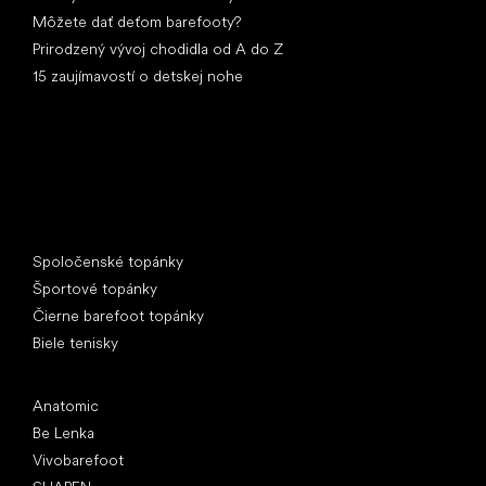
Môžete dať deťom barefooty?
Prirodzený vývoj chodidla od A do Z
15 zaujímavostí o detskej nohe
Špeciálne kategórie
Spoločenské topánky
Športové topánky
Čierne barefoot topánky
Biele tenisky
Obľúbené značky
Anatomic
Be Lenka
Vivobarefoot