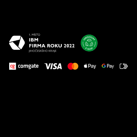
Všetko
najlepšie
vašim nohám