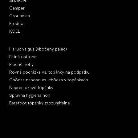
SHAPEN
Camper
Groundies
Froddo
KOEL
Články
Hallux valgus (vbočený palec)
Pätná ostroha
Ploché nohy
Rovná podrážka vs. topánky na podpätku
Chôdza naboso vs. chôdza v topánkach
Nepremokavé topánky
Správna hygiena nôh
Barefoot topánky zrozumiteľne