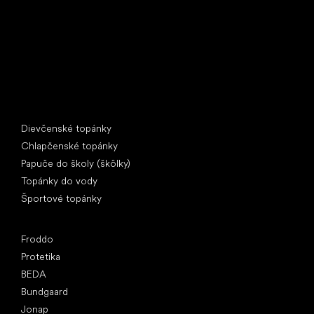
IČ: 07715773, DIČ: CZ07715773
Špeciálne kategórie
Dievčenské topánky
Chlapčenské topánky
Papuče do školy (škôlky)
Topánky do vody
Športové topánky
Obľúbené značky
Froddo
Protetika
BEDA
Bundgaard
Jonap