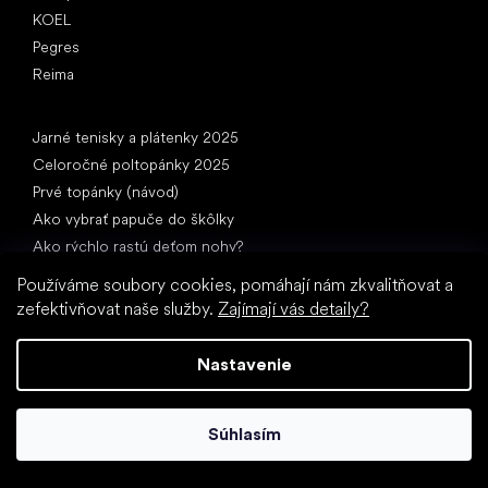
KOEL
Pegres
Reima
Články
Jarné tenisky a plátenky 2025
Celoročné poltopánky 2025
Prvé topánky (návod)
Ako vybrať papuče do škôlky
Ako rýchlo rastú deťom nohy?
Môžete dať deťom barefooty?
Používáme soubory cookies, pomáhají nám zkvalitňovat a
Prirodzený vývoj chodidla od A do Z
zefektivňovat naše služby.
Zajímají vás detaily?
15 zaujímavostí o detskej nohe
Nastavenie
Súhlasím