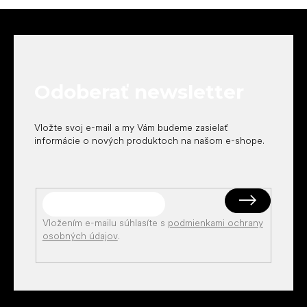
Z
á
p
ä
t
Odoberať newsletter
i
e
Vložte svoj e-mail a my Vám budeme zasielať
informácie o nových produktoch na našom e-shope.
Vložením e-mailu súhlasíte s
podmienkami ochrany
osobných údajov
.