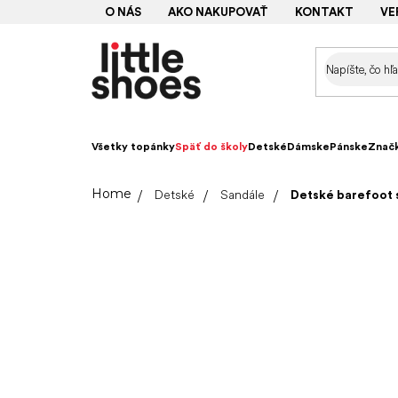
Prejsť
O NÁS
AKO NAKUPOVAŤ
KONTAKT
VE
na
obsah
Všetky topánky
Späť do školy
Detské
Dámske
Pánske
Znač
Domov
Detské
Sandále
Detské barefoot 