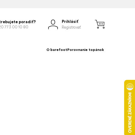
Prihlásiť
trebujete poradiť?
20 773 00 10 80
Registrovať
O barefoot
Porovnanie topánok