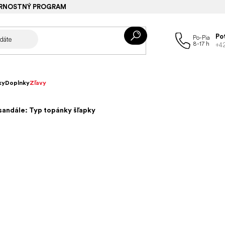
RNOSTNÝ PROGRAM
Po
+4
ky
Doplnky
Zľavy
sandále: Typ topánky šľapky