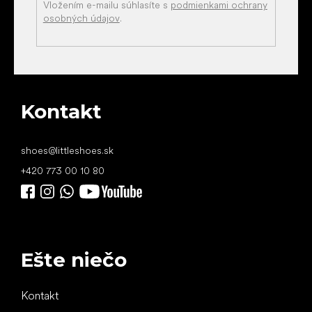
Vložením e-mailu súhlasíte s
podmienkami ochrany
osobných údajov
.
Kontakt
shoes
@
littleshoes.sk
+420 773 00 10 80
Ešte niečo
Kontakt