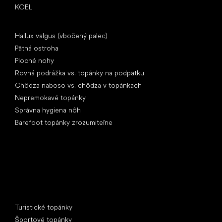
KOEL
Články
Hallux valgus (vbočený palec)
Pätná ostroha
Ploché nohy
Rovná podrážka vs. topánky na podpätku
Chôdza naboso vs. chôdza v topánkach
Nepremokavé topánky
Správna hygiena nôh
Barefoot topánky zrozumiteľne
Špeciálne kategórie
Turistické topánky
Športové topánky