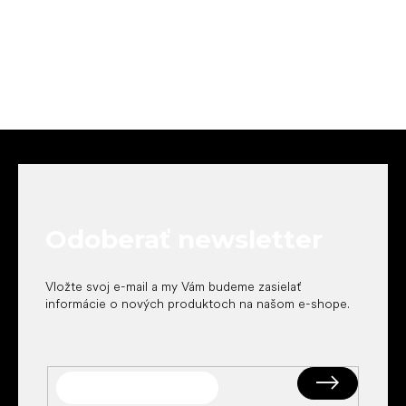
Z
á
p
ä
t
Odoberať newsletter
i
e
Vložte svoj e-mail a my Vám budeme zasielať
informácie o nových produktoch na našom e-shope.