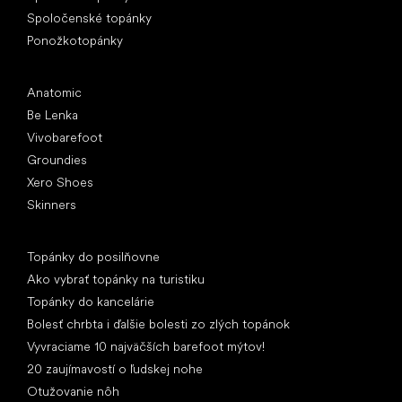
Spoločenské topánky
Ponožkotopánky
Obľúbené značky
Anatomic
Be Lenka
Vivobarefoot
Groundies
Xero Shoes
Skinners
Články
Topánky do posilňovne
Ako vybrať topánky na turistiku
Topánky do kancelárie
Bolesť chrbta i ďalšie bolesti zo zlých topánok
Vyvraciame 10 najväčších barefoot mýtov!
20 zaujímavostí o ľudskej nohe
Otužovanie nôh