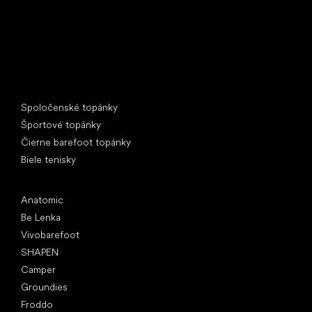
Špeciálne kategórie
Spoločenské topánky
Športové topánky
Čierne barefoot topánky
Biele tenisky
Obľúbené značky
Anatomic
Be Lenka
Vivobarefoot
SHAPEN
Camper
Groundies
Froddo