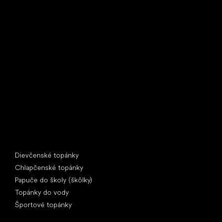
Little Shoes s.r.o.
U Vodárny 1506
397 01 Písek
IČ: 07715773, DIČ: CZ07715773
Špeciálne kategórie
Dievčenské topánky
Chlapčenské topánky
Papuče do školy (škôlky)
Topánky do vody
Športové topánky