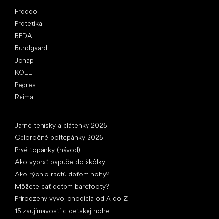
Obľúbené značky
Froddo
Protetika
BEDA
Bundgaard
Jonap
KOEL
Pegres
Reima
Články
Jarné tenisky a plátenky 2025
Celoročné poltopánky 2025
Prvé topánky (návod)
Ako vybrať papuče do škôlky
Ako rýchlo rastú deťom nohy?
Môžete dať deťom barefooty?
Prirodzený vývoj chodidla od A do Z
15 zaujímavostí o detskej nohe