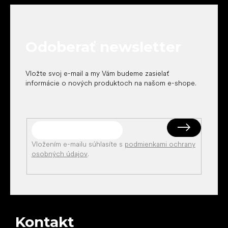
á
p
ä
t
Odoberať newsletter
i
e
Vložte svoj e-mail a my Vám budeme zasielať
informácie o nových produktoch na našom e-shope.
Vložením e-mailu súhlasíte s
podmienkami ochrany
osobných údajov
.
Kontakt