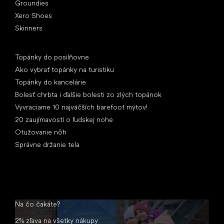
Groundies
Xero Shoes
Skinners
Články
Topánky do posilňovne
Ako vybrať topánky na turistiku
Topánky do kancelárie
Bolesť chrbta i ďalšie bolesti zo zlých topánok
Vyvraciame 10 najväčších barefoot mýtov!
20 zaujímavostí o ľudskej nohe
Otužovanie nôh
Správne držanie tela
Na čo čakáte?
2% zľava na všetky nákupy