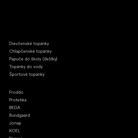
Špeciálne kategórie
Dievčenské topánky
Chlapčenské topánky
Papuče do školy (škôlky)
Topánky do vody
Športové topánky
Obľúbené značky
Froddo
Protetika
BEDA
Bundgaard
Jonap
KOEL