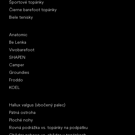
Športové topánky
Čierne barefoot topánky
Biele tenisky
Obľúbené značky
Anatomic
Be Lenka
Vivobarefoot
SHAPEN
Camper
Groundies
Froddo
KOEL
Články
Hallux valgus (vbočený palec)
Pätná ostroha
Ploché nohy
Rovná podrážka vs. topánky na podpätku
Chôdza naboso vs. chôdza v topánkach