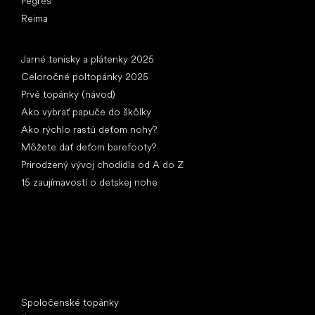
Pegres
Reima
Články
Jarné tenisky a plátenky 2025
Celoročné poltopánky 2025
Prvé topánky (návod)
Ako vybrať papuče do škôlky
Ako rýchlo rastú deťom nohy?
Môžete dať deťom barefooty?
Prirodzený vývoj chodidla od A do Z
15 zaujímavostí o detskej nohe
Špeciálne kategórie
Spoločenské topánky