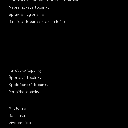
Nepremokavé topánky
Správna hygiena nôh
Barefoot topánky zrozumiteľne
Špeciálne kategórie
Turistické topánky
Športové topánky
Spoločenské topánky
Ponožkotopánky
Obľúbené značky
Anatomic
Be Lenka
Vivobarefoot