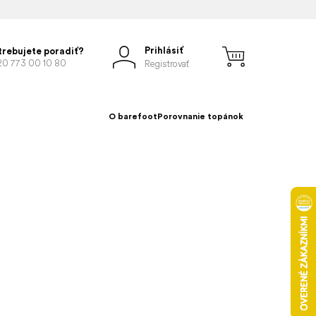
Prihlásiť
trebujete poradiť?
20 773 00 10 80
Registrovať
O barefoot
Porovnanie topánok