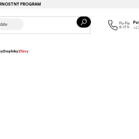
RNOSTNÝ PROGRAM
Po
+4
ky
Doplnky
Zľavy