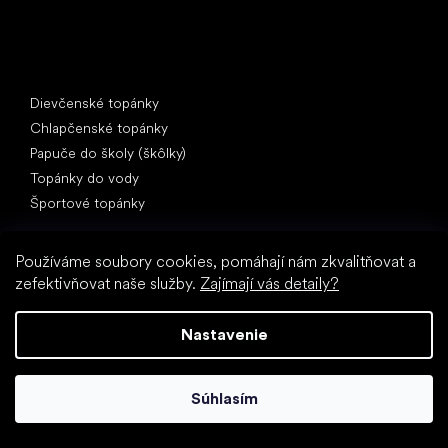
Špeciálne kategórie
Dievčenské topánky
Chlapčenské topánky
Papuče do školy (škôlky)
Topánky do vody
Športové topánky
Obľúbené značky
Používáme soubory cookies, pomáhají nám zkvalitňovat a
Froddo
zefektivňovat naše služby.
Zajímají vás detaily?
Protetika
BEDA
Nastavenie
Bundgaard
Jonap
KOEL
Súhlasím
Pegres
Reima