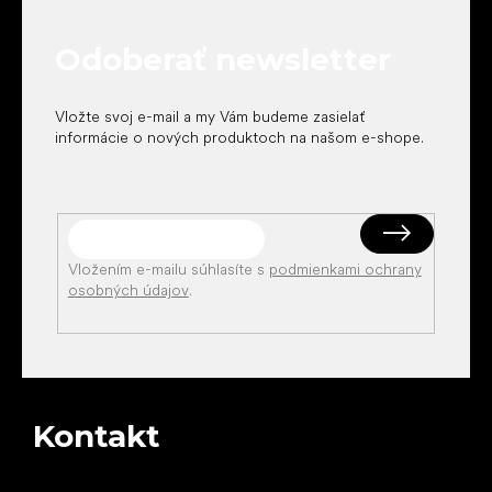
ä
t
Odoberať newsletter
i
e
Vložte svoj e-mail a my Vám budeme zasielať
informácie o nových produktoch na našom e-shope.
Vložením e-mailu súhlasíte s
podmienkami ochrany
osobných údajov
.
Kontakt