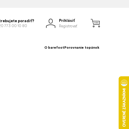
Prihlásiť
trebujete poradiť?
20 773 00 10 80
Registrovať
O barefoot
Porovnanie topánok