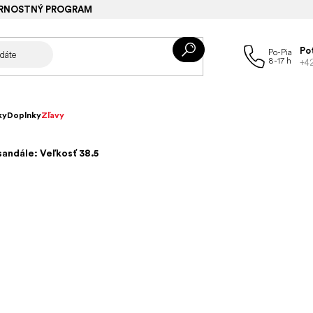
RNOSTNÝ PROGRAM
Po
+4
ky
Doplnky
Zľavy
andále: Veľkosť 38.5