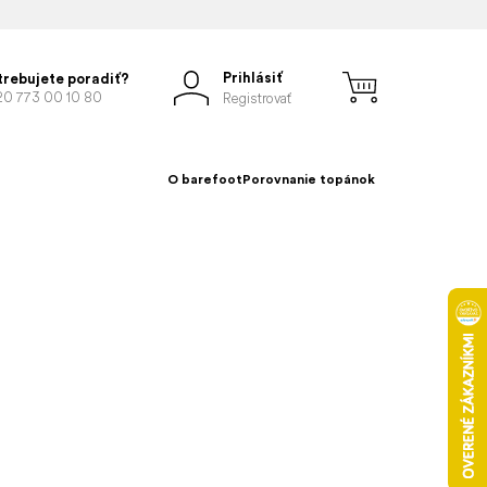
Prihlásiť
trebujete poradiť?
20 773 00 10 80
Registrovať
O barefoot
Porovnanie topánok