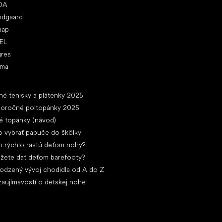
DA
ndgaard
nap
EL
gres
ima
ánky
né tenisky a plátenky 2025
loročné poltopánky 2025
é topánky (návod)
 vybrať papuče do škôlky
 rýchlo rastú deťom nohy?
žete dať deťom barefooty?
rodzený vývoj chodidla od A do Z
zaujímavostí o detskej nohe