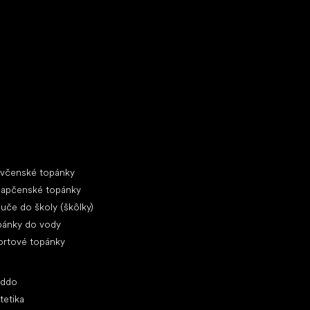
ecké tenisky
ciálne kategórie
evčenské topánky
lapčenské topánky
uče do školy (škôlky)
pánky do vody
ortové topánky
ľúbené značky
oddo
tetika