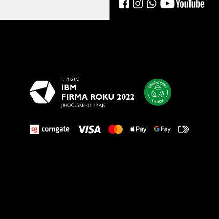
Všetko
najlepšie
vašim nohám