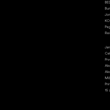
BE
Bu
Jo
KO
Pe
Re
Čl
Jar
Ce
Prv
Ako
Ako
Mô
Pri
15 