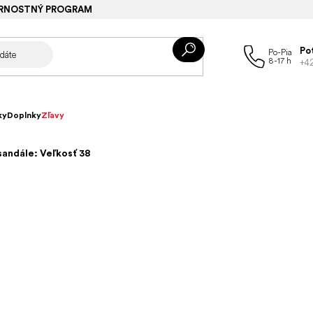
RNOSTNÝ PROGRAM
Po
+4
ky
Doplnky
Zľavy
sandále: Veľkosť 38