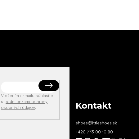
Vložením e-mailu súhlasíte
s
podmienkami ochrany
Kontakt
osobných údajov
.
shoes
@
littleshoes.sk
+420 773 00 10 80