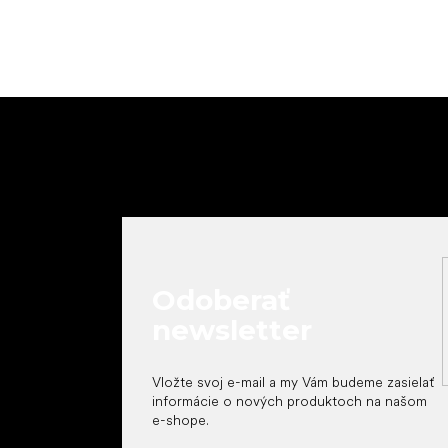
Z
á
p
ä
t
i
e
Odoberať
newsletter
Vložte svoj e-mail a my Vám budeme zasielať
informácie o nových produktoch na našom
e-shope.