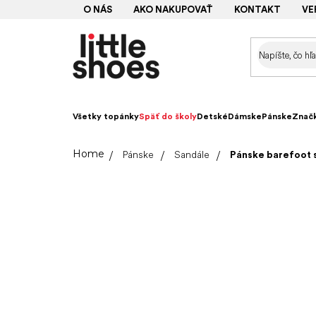
Prejsť
O NÁS
AKO NAKUPOVAŤ
KONTAKT
VE
na
obsah
Všetky topánky
Späť do školy
Detské
Dámske
Pánske
Znač
Domov
Pánske
Sandále
Pánske barefoot 