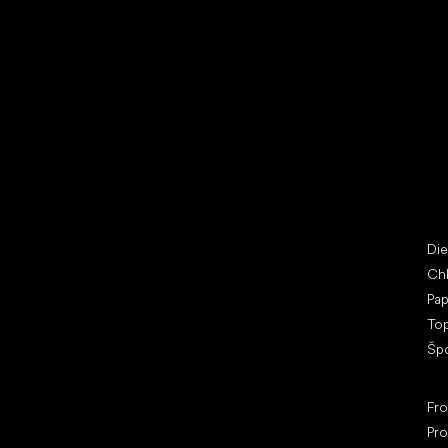
Vybrať zľavnené topánky
Bež
Little Shoes s.r.o.
Špe
U Vodárny 1506
Di
397 01 Písek
Ch
IČ: 07715773, DIČ: CZ07715773
Pap
To
Šp
Ob
Fr
Pro