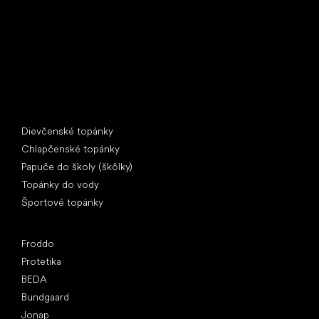
IČ: 07715773, DIČ: CZ07715773
Špeciálne kategórie
Dievčenské topánky
Chlapčenské topánky
Papuče do školy (škôlky)
Topánky do vody
Športové topánky
Obľúbené značky
Froddo
Protetika
BEDA
Bundgaard
Jonap