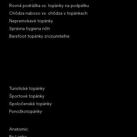
Rovná podrážka vs. topánky na podpätku
Chôdza naboso vs. chôdza v topánkach
Nepremokavé topánky
Správna hygiena nôh
Barefoot topánky zrozumiteľne
Špeciálne kategórie
Turistické topánky
Športové topánky
Spoločenské topánky
Ponožkotopánky
Obľúbené značky
Anatomic
Be Lenka