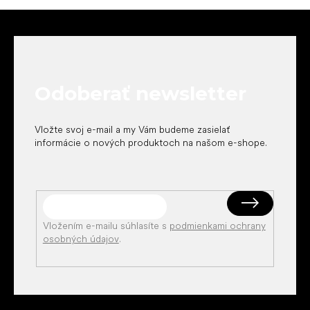
Z
á
p
ä
t
Odoberať newsletter
i
e
Vložte svoj e-mail a my Vám budeme zasielať
informácie o nových produktoch na našom e-shope.
Vložením e-mailu súhlasíte s
podmienkami ochrany
osobných údajov
.