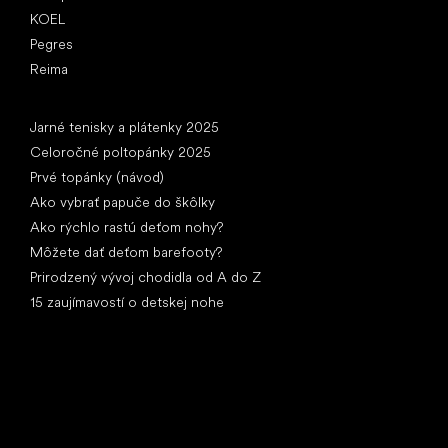
KOEL
Pegres
Reima
Články
Jarné tenisky a plátenky 2025
Celoročné poltopánky 2025
Prvé topánky (návod)
Ako vybrať papuče do škôlky
Ako rýchlo rastú deťom nohy?
Môžete dať deťom barefooty?
Prirodzený vývoj chodidla od A do Z
15 zaujímavostí o detskej nohe