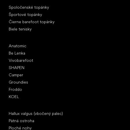
Špeciálne kategórie
Spoločenské topánky
Športové topánky
Čierne barefoot topánky
Biele tenisky
Obľúbené značky
Anatomic
Be Lenka
Vivobarefoot
SHAPEN
Camper
Groundies
Froddo
KOEL
Články
Hallux valgus (vbočený palec)
Pätná ostroha
Ploché nohy