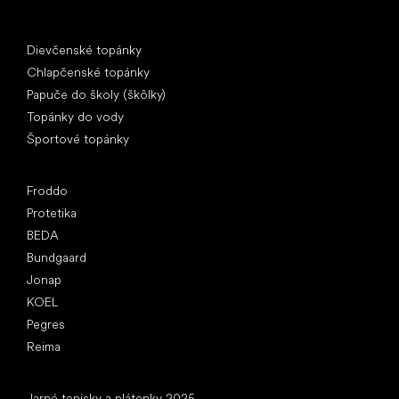
Špeciálne kategórie
Dievčenské topánky
Chlapčenské topánky
Papuče do školy (škôlky)
Topánky do vody
Športové topánky
Obľúbené značky
Froddo
Protetika
BEDA
Bundgaard
Jonap
KOEL
Pegres
Reima
Články
Jarné tenisky a plátenky 2025