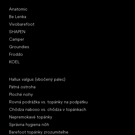
Obľúbené značky
Anatomic
Be Lenka
Vivobarefoot
SHAPEN
Camper
Groundies
Froddo
KOEL
Články
Hallux valgus (vbočený palec)
Pätná ostroha
Ploché nohy
Rovná podrážka vs. topánky na podpätku
Chôdza naboso vs. chôdza v topánkach
Nepremokavé topánky
Správna hygiena nôh
Barefoot topánky zrozumiteľne