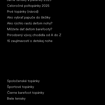
Celoročné poltopánky 2025
Prvé topánky (návod)
Ako vybrať papuče do škôlky
Ako rýchlo rastú deťom nohy?
Môžete dať deťom barefooty?
Prirodzený vývoj chodidla od A do Z
15 zaujímavostí o detskej nohe
Špeciálne kategórie
Spoločenské topánky
Športové topánky
Čierne barefoot topánky
Biele tenisky