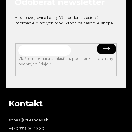
Odoberať newsletter
i
e
Vložte svoj e-mail a my Vám budeme zasielať
informácie o nových produktoch na našom e-shope.
Vložením e-mailu súhlasíte s
podmienkami ochrany
osobných údajov
.
Kontakt
shoes
@
littleshoes.sk
+420 773 00 10 80