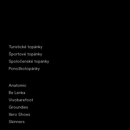
Špeciálne kategórie
Turistické topánky
Športové topánky
Spoločenské topánky
Ponožkotopánky
Obľúbené značky
Anatomic
Be Lenka
Vivobarefoot
Groundies
Xero Shoes
Skinners