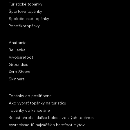
Turistické topánky
Športové topánky
Spoločenské topánky
Ponožkotopánky
Obľúbené značky
Anatomic
Be Lenka
Vivobarefoot
Groundies
Xero Shoes
Skinners
Články
Topánky do posilňovne
Ako vybrať topánky na turistiku
Topánky do kancelárie
Bolesť chrbta i ďalšie bolesti zo zlých topánok
Vyvraciame 10 najväčších barefoot mýtov!