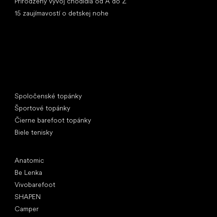
Prirodzený vývoj chodidla od A do Z
15 zaujímavostí o detskej nohe
Špeciálne kategórie
Spoločenské topánky
Športové topánky
Čierne barefoot topánky
Biele tenisky
Obľúbené značky
Anatomic
Be Lenka
Vivobarefoot
SHAPEN
Camper