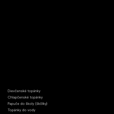
Little Shoes s.r.o.
U Vodárny 1506
397 01 Písek
IČ: 07715773, DIČ: CZ07715773
Špeciálne kategórie
Dievčenské topánky
Chlapčenské topánky
Papuče do školy (škôlky)
Topánky do vody