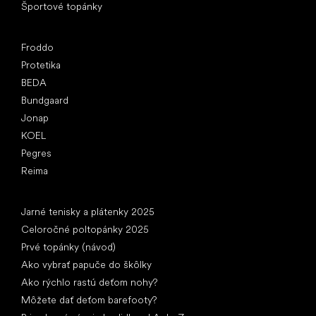
Športové topánky
Obľúbené značky
Froddo
Protetika
BEDA
Bundgaard
Jonap
KOEL
Pegres
Reima
Články
Jarné tenisky a plátenky 2025
Celoročné poltopánky 2025
Prvé topánky (návod)
Ako vybrať papuče do škôlky
Ako rýchlo rastú deťom nohy?
Môžete dať deťom barefooty?