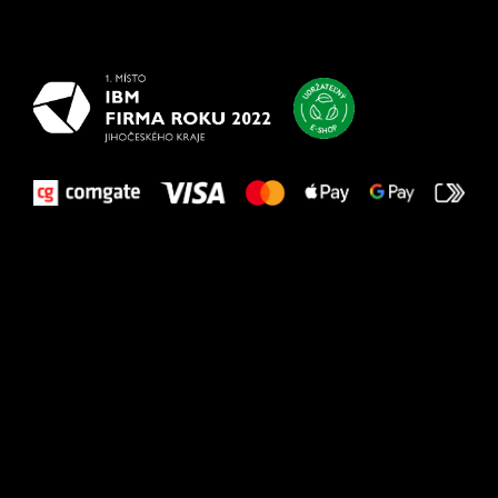
najlepšie
vašim nohám