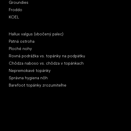
Groundies
Froddo
KOEL
Články
Hallux valgus (vbočený palec)
Pätná ostroha
Ploché nohy
Rovná podrážka vs. topánky na podpätku
Chôdza naboso vs. chôdza v topánkach
Nepremokavé topánky
Správna hygiena nôh
Barefoot topánky zrozumiteľne
Špeciálne kategórie