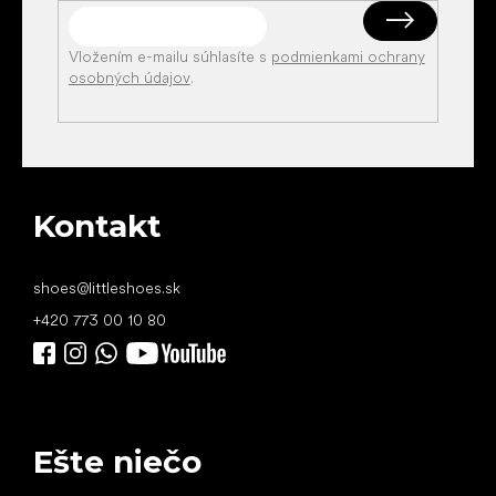
Vložením e-mailu súhlasíte s
podmienkami ochrany
osobných údajov
.
Kontakt
shoes
@
littleshoes.sk
+420 773 00 10 80
Ešte niečo