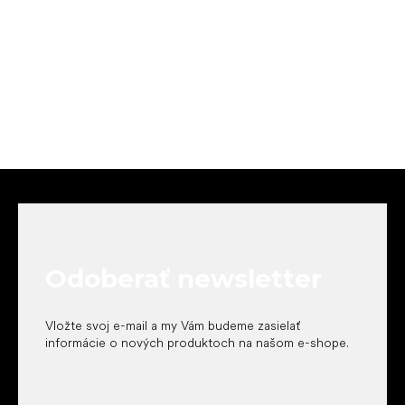
Z
á
p
ä
t
Odoberať newsletter
i
e
Vložte svoj e-mail a my Vám budeme zasielať
informácie o nových produktoch na našom e-shope.