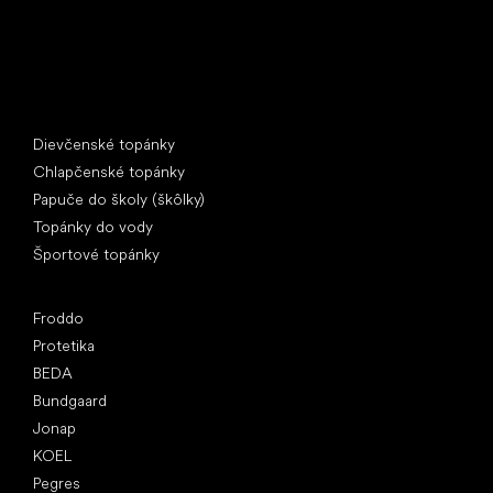
Špeciálne kategórie
Dievčenské topánky
Chlapčenské topánky
Papuče do školy (škôlky)
Topánky do vody
Športové topánky
Obľúbené značky
Froddo
Protetika
BEDA
Bundgaard
Jonap
KOEL
Pegres