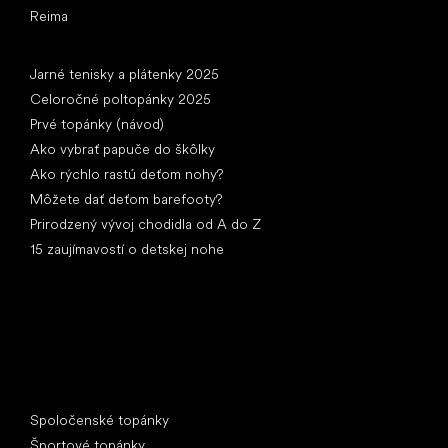
Reima
Články
Jarné tenisky a plátenky 2025
Celoročné poltopánky 2025
Prvé topánky (návod)
Ako vybrať papuče do škôlky
Ako rýchlo rastú deťom nohy?
Môžete dať deťom barefooty?
Prirodzený vývoj chodidla od A do Z
15 zaujímavostí o detskej nohe
Špeciálne kategórie
Spoločenské topánky
Športové topánky