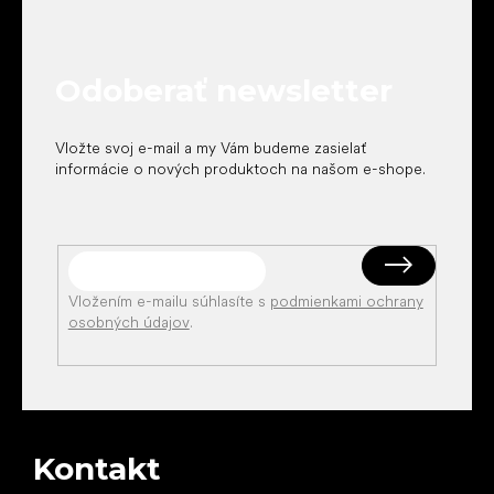
p
ä
t
Odoberať newsletter
i
e
Vložte svoj e-mail a my Vám budeme zasielať
informácie o nových produktoch na našom e-shope.
Vložením e-mailu súhlasíte s
podmienkami ochrany
osobných údajov
.
Kontakt