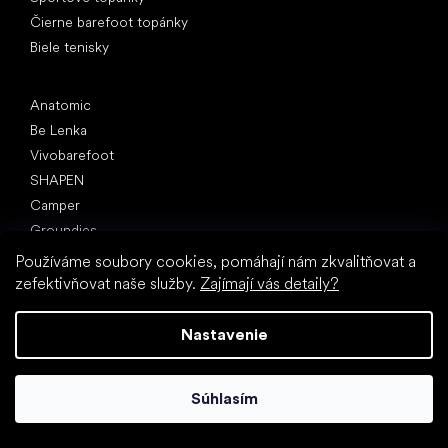
Čierne barefoot topánky
Biele tenisky
Obľúbené značky
Anatomic
Be Lenka
Vivobarefoot
SHAPEN
Camper
Groundies
Froddo
Používáme soubory cookies, pomáhají nám zkvalitňovat a
KOEL
zefektivňovat naše služby.
Zajímají vás detaily?
Články
Nastavenie
Hallux valgus (vbočený palec)
Pätná ostroha
Ploché nohy
Súhlasím
Rovná podrážka vs. topánky na podpätku
Chôdza naboso vs. chôdza v topánkach