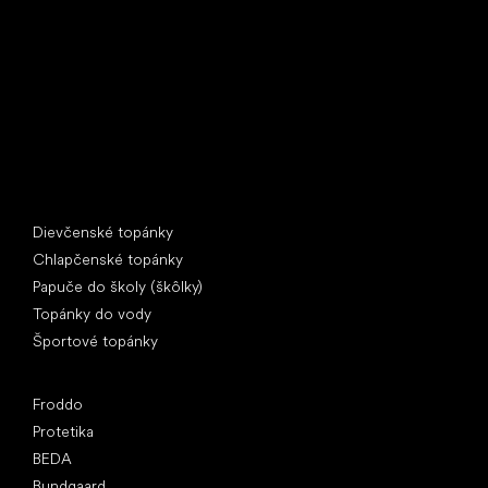
397 01 Písek
IČ: 07715773, DIČ: CZ07715773
Špeciálne kategórie
Dievčenské topánky
Chlapčenské topánky
Papuče do školy (škôlky)
Topánky do vody
Športové topánky
Obľúbené značky
Froddo
Protetika
BEDA
Bundgaard