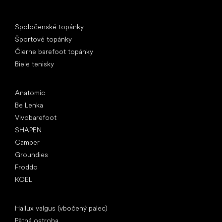
Špeciálne kategórie
Spoločenské topánky
Športové topánky
Čierne barefoot topánky
Biele tenisky
Obľúbené značky
Anatomic
Be Lenka
Vivobarefoot
SHAPEN
Camper
Groundies
Froddo
KOEL
Články
Hallux valgus (vbočený palec)
Pätná ostroha