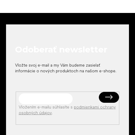
Z
á
p
ä
t
Odoberať newsletter
i
e
Vložte svoj e-mail a my Vám budeme zasielať
informácie o nových produktoch na našom e-shope.
Vložením e-mailu súhlasíte s
podmienkami ochrany
osobných údajov
.