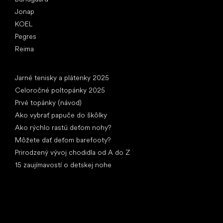
Jonap
KOEL
Pegres
Reima
Články
Jarné tenisky a plátenky 2025
Celoročné poltopánky 2025
Prvé topánky (návod)
Ako vybrať papuče do škôlky
Ako rýchlo rastú deťom nohy?
Môžete dať deťom barefooty?
Prirodzený vývoj chodidla od A do Z
15 zaujímavostí o detskej nohe