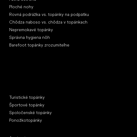
Ploché nohy
Rovná podrážka vs. topánky na podpätku
Chôdza naboso vs. chôdza v topánkach
Nepremokavé topánky
Správna hygiena nôh
Barefoot topánky zrozumiteľne
Špeciálne kategórie
Turistické topánky
Športové topánky
Spoločenské topánky
Ponožkotopánky
Obľúbené značky