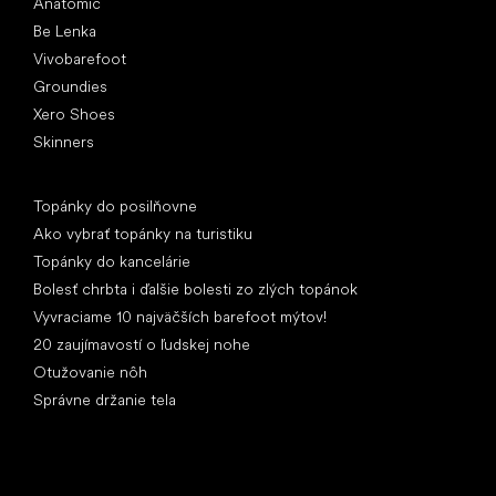
Anatomic
Be Lenka
Vivobarefoot
Groundies
Xero Shoes
Skinners
Články
Topánky do posilňovne
Ako vybrať topánky na turistiku
Topánky do kancelárie
Bolesť chrbta i ďalšie bolesti zo zlých topánok
Vyvraciame 10 najväčších barefoot mýtov!
20 zaujímavostí o ľudskej nohe
Otužovanie nôh
Správne držanie tela