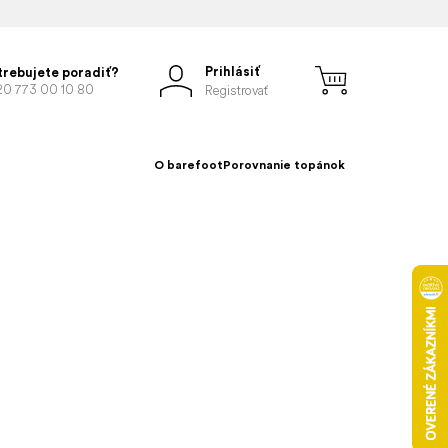
Prihlásiť
trebujete poradiť?
20 773 00 10 80
Registrovať
O barefoot
Porovnanie topánok