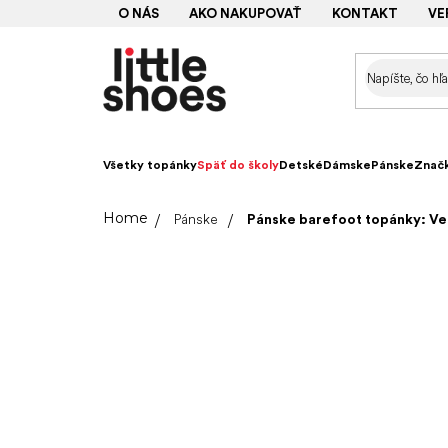
Prejsť
O NÁS
AKO NAKUPOVAŤ
KONTAKT
VE
na
obsah
Všetky topánky
Späť do školy
Detské
Dámske
Pánske
Znač
Domov
Pánske
Pánske barefoot topánky: Ve