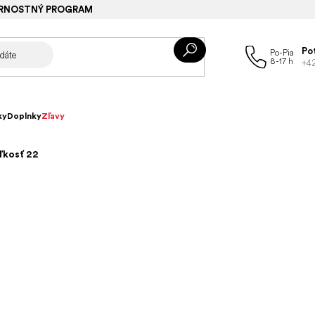
RNOSTNÝ PROGRAM
Po
+4
ky
Doplnky
Zľavy
ľkosť 22