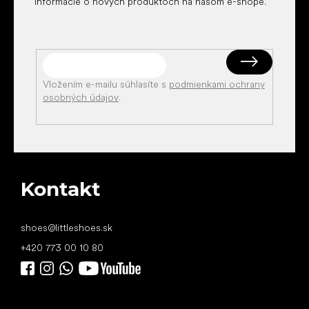
informácie o nových produktoch na našom e-shope.
Vložením e-mailu súhlasíte s
podmienkami ochrany
osobných údajov
.
Kontakt
shoes
@
littleshoes.sk
+420 773 00 10 80