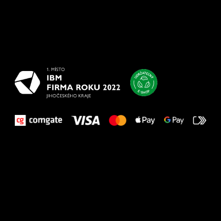
Všetko
najlepšie
vašim nohám