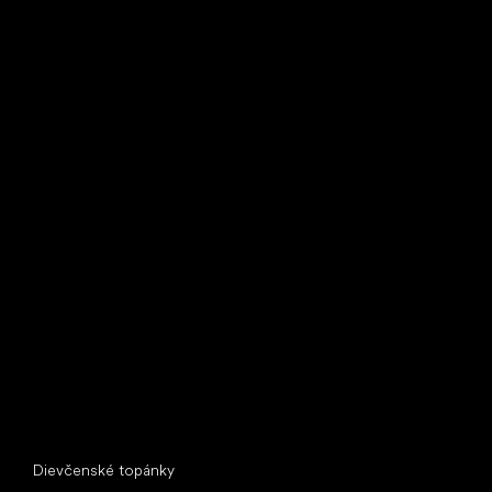
Little Shoes s.r.o.
U Vodárny 1506
397 01 Písek
IČ: 07715773, DIČ: CZ07715773
Špeciálne kategórie
Dievčenské topánky