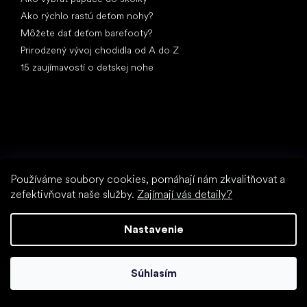
Ako rýchlo rastú deťom nohy?
Môžete dať deťom barefooty?
Prirodzený vývoj chodidla od A do Z
15 zaujímavostí o detskej nohe
Špeciálne kategórie
Používáme soubory cookies, pomáhají nám zkvalitňovat a
Spoločenské topánky
zefektivňovat naše služby.
Zajímají vás detaily?
Športové topánky
Čierne barefoot topánky
Nastavenie
Biele tenisky
Obľúbené značky
Súhlasím
Anatomic
Be Lenka