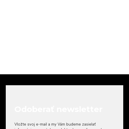
Z
á
p
ä
t
Odoberať newsletter
i
e
Vložte svoj e-mail a my Vám budeme zasielať