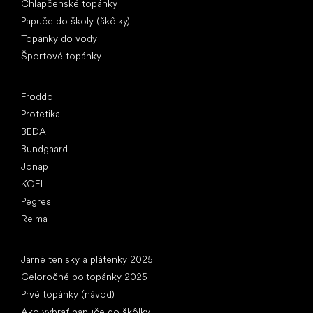
Chlapčenské topánky
Papuče do školy (škôlky)
Topánky do vody
Športové topánky
Obľúbené značky
Froddo
Protetika
BEDA
Bundgaard
Jonap
KOEL
Pegres
Reima
Články
Jarné tenisky a plátenky 2025
Celoročné poltopánky 2025
Prvé topánky (návod)
Ako vybrať papuče do škôlky