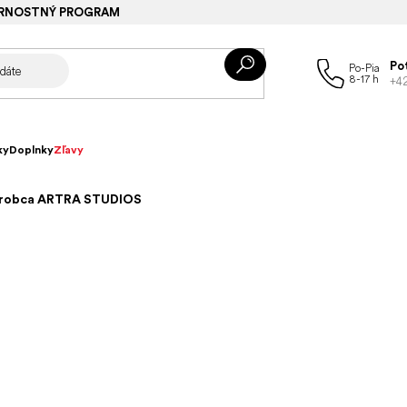
RNOSTNÝ PROGRAM
Po
+4
ky
Doplnky
Zľavy
Výrobca ARTRA STUDIOS