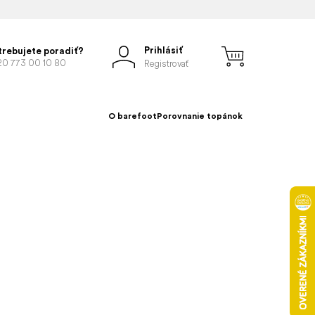
Prihlásiť
trebujete poradiť?
20 773 00 10 80
Registrovať
O barefoot
Porovnanie topánok