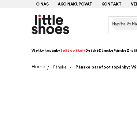
Prejsť
O NÁS
AKO NAKUPOVAŤ
KONTAKT
VE
na
obsah
Všetky topánky
Späť do školy
Detské
Dámske
Pánske
Znač
Domov
Pánske
Pánske barefoot topánky: 