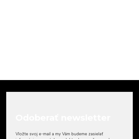
Z
á
p
ä
t
Odoberať newsletter
i
e
Vložte svoj e-mail a my Vám budeme zasielať