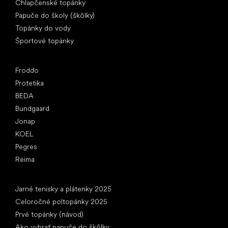
Chlapčenské topánky
Papuče do školy (škôlky)
Topánky do vody
Športové topánky
Obľúbené značky
Froddo
Protetika
BEDA
Bundgaard
Jonap
KOEL
Pegres
Reima
Články
Jarné tenisky a plátenky 2025
Celoročné poltopánky 2025
Prvé topánky (návod)
Ako vybrať papuče do škôlky