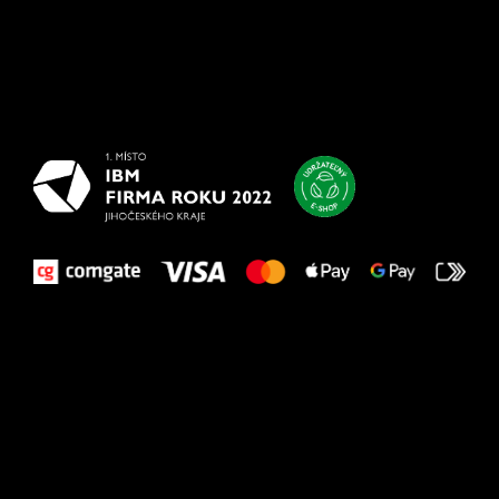
Všetko
najlepšie
vašim nohám