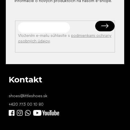
informácie o nových produktoch na našom e-shope.
Vložením e-mailu súhlasíte s
podmienkami ochrany
osobných údajov
.
Kontakt
shoes
@
littleshoes.sk
+420 773 00 10 80