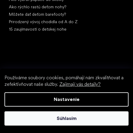
Ako rýchlo rastú deťom nohy?
Môžete dať deťom barefooty?
Prirodzený vývoj chodidla od A do Z
15 zaujímavostí o detskej nohe
Špeciálne kategórie
Používáme soubory cookies, pomáhají nám zkvalitňovat a
Spoločenské topánky
zefektivňovat naše služby.
Zajímají vás detaily?
Športové topánky
Čierne barefoot topánky
Nastavenie
Biele tenisky
Obľúbené značky
Súhlasím
Anatomic
Be Lenka