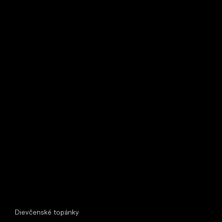
Little Shoes s.r.o.
U Vodárny 1506
397 01 Písek
IČ: 07715773, DIČ: CZ07715773
Špeciálne kategórie
Dievčenské topánky