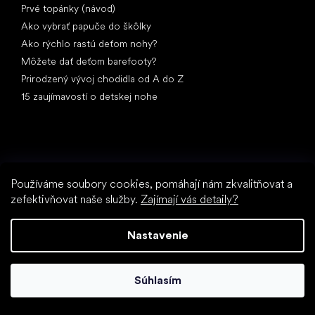
Prvé topánky (návod)
Ako vybrať papuče do škôlky
Ako rýchlo rastú deťom nohy?
Môžete dať deťom barefooty?
Prirodzený vývoj chodidla od A do Z
15 zaujímavostí o detskej nohe
Používáme soubory cookies, pomáhají nám zkvalitňovat a
zefektivňovat naše služby.
Zajímají vás detaily?
Špeciálne kategórie
Spoločenské topánky
Športové topánky
Nastavenie
Čierne barefoot topánky
Biele tenisky
Súhlasím
Obľúbené značky
Anatomic