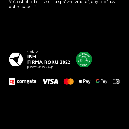
Veľkosť chodidla: Ako ju správne zmerať, aby topánky
dobre sedeli?
Všetko
najlepšie
vašim nohám