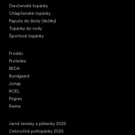
Dievčenské topánky
Chlapčenské topánky
Papuče do školy (škôlky)
Topánky do vody
Športové topánky
Obľúbené značky
Froddo
Protetika
BEDA
Bundgaard
Jonap
KOEL
Pegres
Reima
Články
Jarné tenisky a plátenky 2025
Celoročné poltopánky 2025