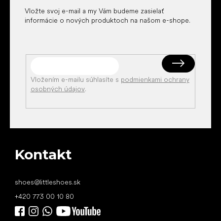
Vložte svoj e-mail a my Vám budeme zasielať
informácie o nových produktoch na našom e-shope.
Vložením e-mailu súhlasíte s
podmienkami ochrany
osobných údajov
.
Kontakt
shoes
@
littleshoes.sk
+420 773 00 10 80