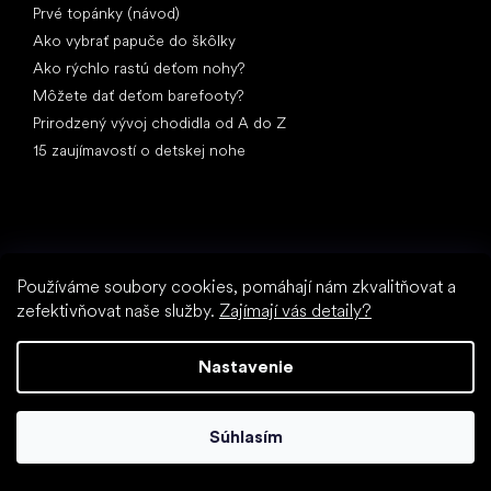
Prvé topánky (návod)
Ako vybrať papuče do škôlky
Ako rýchlo rastú deťom nohy?
Môžete dať deťom barefooty?
Prirodzený vývoj chodidla od A do Z
15 zaujímavostí o detskej nohe
Používáme soubory cookies, pomáhají nám zkvalitňovat a
zefektivňovat naše služby.
Zajímají vás detaily?
Špeciálne kategórie
Spoločenské topánky
Športové topánky
Nastavenie
Čierne barefoot topánky
Biele tenisky
Súhlasím
Obľúbené značky
Anatomic