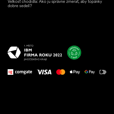
Veľkosť chodidla: Ako ju správne zmerať, aby topánky
dobre sedeli?
Všetko
najlepšie
vašim nohám