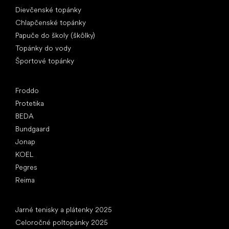
Dievčenské topánky
Chlapčenské topánky
Papuče do školy (škôlky)
Topánky do vody
Športové topánky
Obľúbené značky
Froddo
Protetika
BEDA
Bundgaard
Jonap
KOEL
Pegres
Reima
Články
Jarné tenisky a plátenky 2025
Celoročné poltopánky 2025