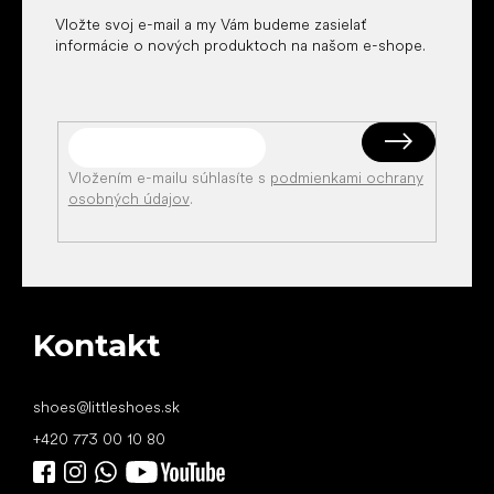
Vložte svoj e-mail a my Vám budeme zasielať
informácie o nových produktoch na našom e-shope.
Vložením e-mailu súhlasíte s
podmienkami ochrany
osobných údajov
.
Kontakt
shoes
@
littleshoes.sk
+420 773 00 10 80