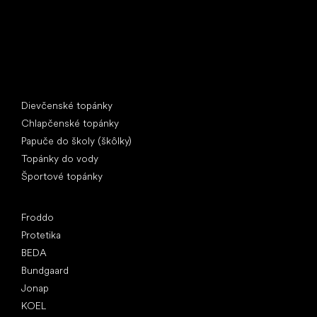
Špeciálne kategórie
Dievčenské topánky
Chlapčenské topánky
Papuče do školy (škôlky)
Topánky do vody
Športové topánky
Obľúbené značky
Froddo
Protetika
BEDA
Bundgaard
Jonap
KOEL