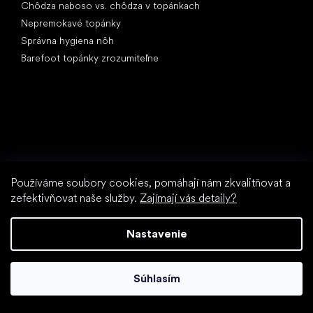
Chôdza naboso vs. chôdza v topánkach
Nepremokavé topánky
Správna hygiena nôh
Barefoot topánky zrozumiteľne
Špeciálne kategórie
Turistické topánky
Používáme soubory cookies, pomáhají nám zkvalitňovat a
Športové topánky
zefektivňovat naše služby.
Zajímají vás detaily?
Spoločenské topánky
Ponožkotopánky
Nastavenie
Obľúbené značky
Anatomic
Súhlasím
Be Lenka
Vivobarefoot