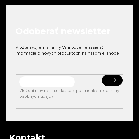
á
p
ä
t
Odoberať newsletter
i
e
Vložte svoj e-mail a my Vám budeme zasielať
informácie o nových produktoch na našom e-shope.
Vložením e-mailu súhlasíte s
podmienkami ochrany
osobných údajov
.
Kontakt