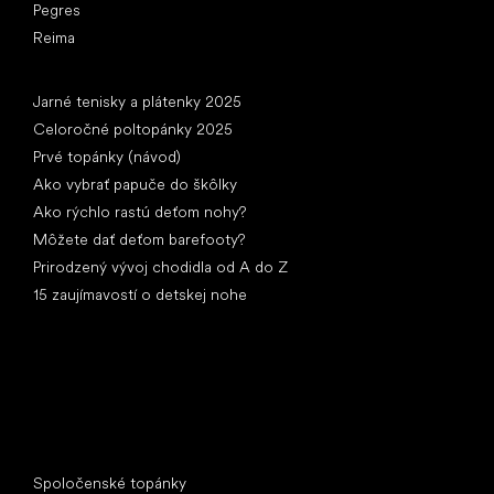
Pegres
Reima
Články
Jarné tenisky a plátenky 2025
Celoročné poltopánky 2025
Prvé topánky (návod)
Ako vybrať papuče do škôlky
Ako rýchlo rastú deťom nohy?
Môžete dať deťom barefooty?
Prirodzený vývoj chodidla od A do Z
15 zaujímavostí o detskej nohe
Špeciálne kategórie
Spoločenské topánky