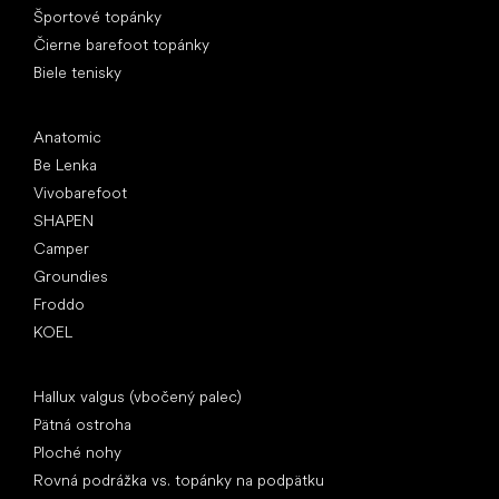
Športové topánky
Čierne barefoot topánky
Biele tenisky
Obľúbené značky
Anatomic
Be Lenka
Vivobarefoot
SHAPEN
Camper
Groundies
Froddo
KOEL
Články
Hallux valgus (vbočený palec)
Pätná ostroha
Ploché nohy
Rovná podrážka vs. topánky na podpätku