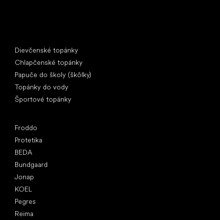
Špeciálne kategórie
Dievčenské topánky
Chlapčenské topánky
Papuče do školy (škôlky)
Topánky do vody
Športové topánky
Obľúbené značky
Froddo
Protetika
BEDA
Bundgaard
Jonap
KOEL
Pegres
Reima