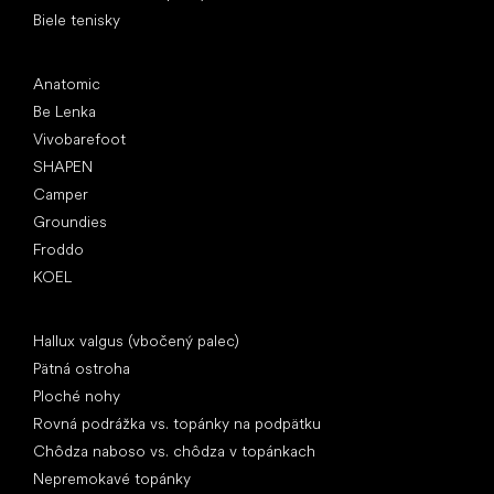
Biele tenisky
Obľúbené značky
Anatomic
Be Lenka
Vivobarefoot
SHAPEN
Camper
Groundies
Froddo
KOEL
Články
Hallux valgus (vbočený palec)
Pätná ostroha
Ploché nohy
Rovná podrážka vs. topánky na podpätku
Chôdza naboso vs. chôdza v topánkach
Nepremokavé topánky