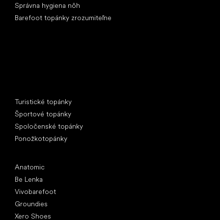
Správna hygiena nôh
Barefoot topánky zrozumiteľne
Špeciálne kategórie
Turistické topánky
Športové topánky
Spoločenské topánky
Ponožkotopánky
Obľúbené značky
Anatomic
Be Lenka
Vivobarefoot
Groundies
Xero Shoes