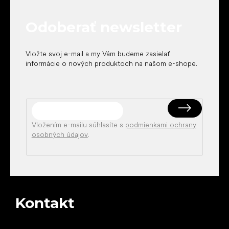
ä
t
Odoberať newsletter
i
e
Vložte svoj e-mail a my Vám budeme zasielať
informácie o nových produktoch na našom e-shope.
Vložením e-mailu súhlasíte s
podmienkami ochrany
osobných údajov
.
Kontakt