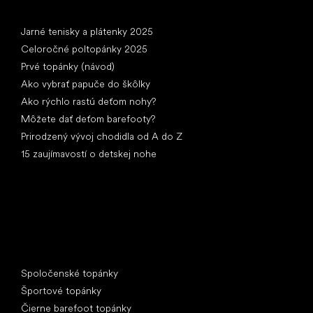
Články
Jarné tenisky a plátenky 2025
Celoročné poltopánky 2025
Prvé topánky (návod)
Ako vybrať papuče do škôlky
Ako rýchlo rastú deťom nohy?
Môžete dať deťom barefooty?
Prirodzený vývoj chodidla od A do Z
15 zaujímavostí o detskej nohe
Špeciálne kategórie
Spoločenské topánky
Športové topánky
Čierne barefoot topánky