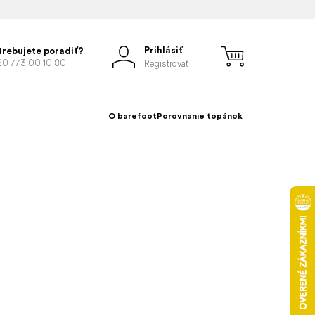
Prihlásiť
trebujete poradiť?
20 773 00 10 80
Registrovať
O barefoot
Porovnanie topánok