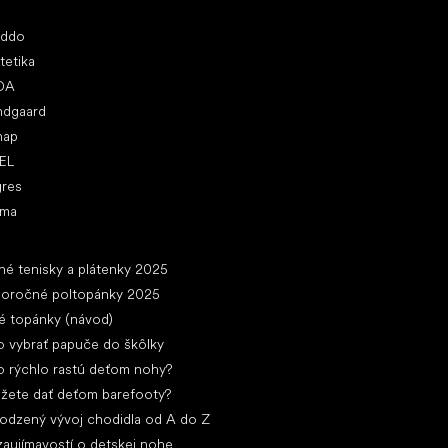
ľúbené značky
oddo
tetika
DA
ndgaard
nap
EL
gres
ima
ánky
né tenisky a plátenky 2025
loročné poltopánky 2025
é topánky (návod)
 vybrať papuče do škôlky
 rýchlo rastú deťom nohy?
žete dať deťom barefooty?
rodzený vývoj chodidla od A do Z
zaujímavostí o detskej nohe