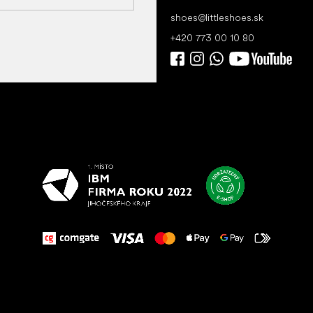
shoes
@
littleshoes.sk
+420 773 00 10 80
Všetko
najlepšie
vašim nohám