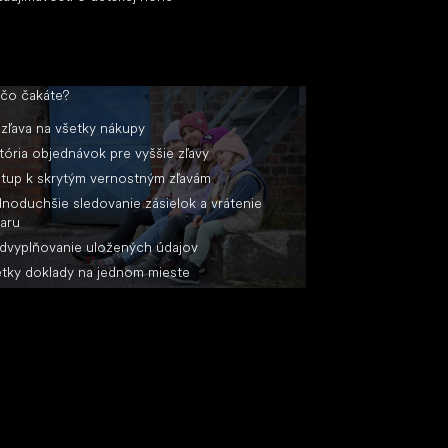
 čo čakáte?
zľava na všetky nákupy
tória objednávok pre vyššie zľavy
stup k skrytým vernostným zľavám
noduchšie sledovanie zásielok a vrátenie
aru
dvyplňovanie uložených údajov
tky doklady na jednom mieste