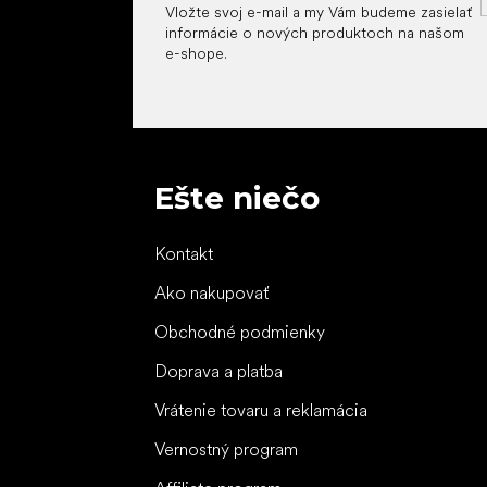
Vložte svoj e-mail a my Vám budeme zasielať
informácie o nových produktoch na našom
e-shope.
Ešte niečo
Kontakt
Ako nakupovať
Obchodné podmienky
Doprava a platba
Vrátenie tovaru a reklamácia
Vernostný program