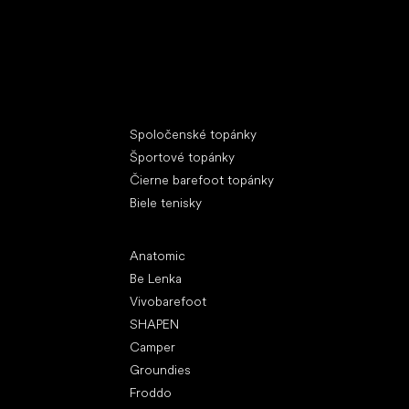
Špeciálne kategórie
Spoločenské topánky
Športové topánky
Čierne barefoot topánky
Biele tenisky
Obľúbené značky
Anatomic
Be Lenka
Vivobarefoot
SHAPEN
Camper
Groundies
Froddo