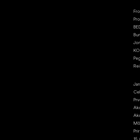
Ob
Fr
Pro
BE
Bu
Jo
KO
Pe
Re
Čl
Jar
Ce
Prv
Ako
Ako
Mô
Pri
15 