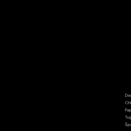
Vybrať zľavnené topánky
Bež
Little Shoes s.r.o.
Špe
U Vodárny 1506
Di
397 01 Písek
Ch
IČ: 07715773, DIČ: CZ07715773
Pap
To
Šp