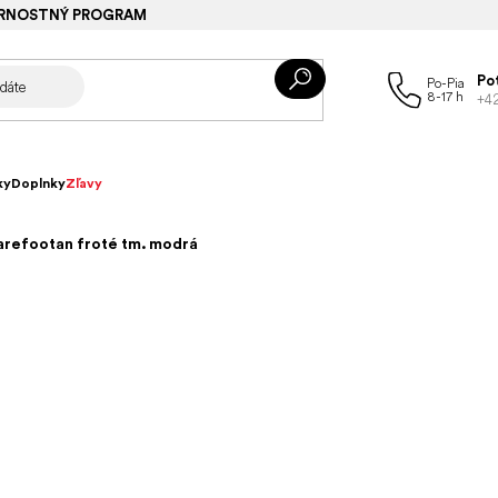
RNOSTNÝ PROGRAM
Po
+4
ky
Doplnky
Zľavy
arefootan froté tm. modrá