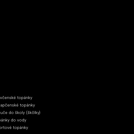
ecké tenisky
ciálne kategórie
evčenské topánky
lapčenské topánky
uče do školy (škôlky)
pánky do vody
ortové topánky