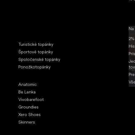
Na
Špeciálne kategórie
2% 
Turistické topánky
His
Športové topánky
Prí
Spoločenské topánky
Jed
Ponožkotopánky
tov
Pre
Obľúbené značky
Vše
Anatomic
Be Lenka
Vivobarefoot
Groundies
Xero Shoes
Skinners
Články