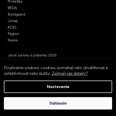
Protetika
BEDA
Bundgaard
Jonap
KOEL
Pegres
Reima
Články
Jarné tenisky a plátenky 2025
Celoročné poltopánky 2025
Používáme soubory cookies, pomáhají nám zkvalitňovat a
Prvé topánky (návod)
zefektivňovat naše služby.
Zajímají vás detaily?
Ako vybrať papuče do škôlky
Ako rýchlo rastú deťom nohy?
Nastavenie
Môžete dať deťom barefooty?
Prirodzený vývoj chodidla od A do Z
15 zaujímavostí o detskej nohe
Súhlasím