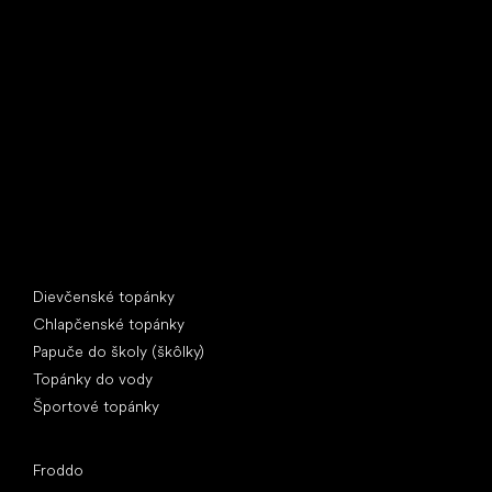
Little Shoes s.r.o.
U Vodárny 1506
397 01 Písek
IČ: 07715773, DIČ: CZ07715773
Špeciálne kategórie
Dievčenské topánky
Chlapčenské topánky
Papuče do školy (škôlky)
Topánky do vody
Športové topánky
Obľúbené značky
Froddo