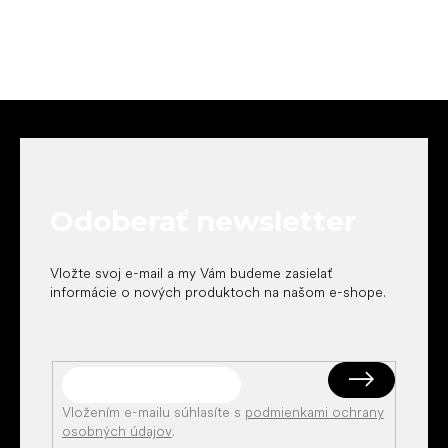
Z
á
p
ä
t
Odoberať newsletter
i
e
Vložte svoj e-mail a my Vám budeme zasielať
informácie o nových produktoch na našom e-shope.
Vložením e-mailu súhlasíte s
podmienkami ochrany
osobných údajov
.