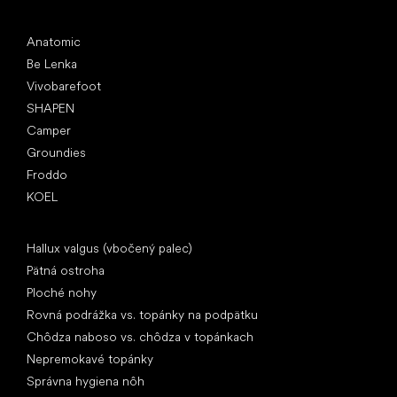
Obľúbené značky
Anatomic
Be Lenka
Vivobarefoot
SHAPEN
Camper
Groundies
Froddo
KOEL
Články
Hallux valgus (vbočený palec)
Pätná ostroha
Ploché nohy
Rovná podrážka vs. topánky na podpätku
Chôdza naboso vs. chôdza v topánkach
Nepremokavé topánky
Správna hygiena nôh