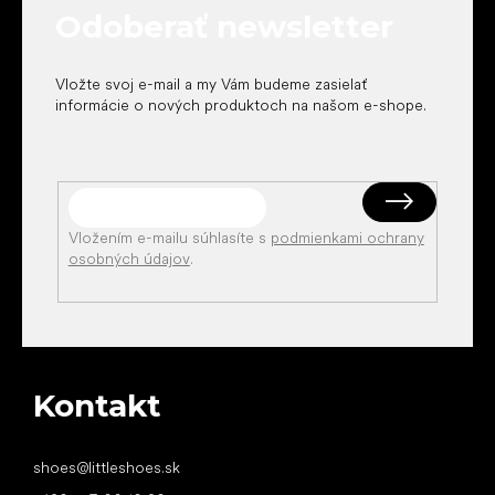
t
Odoberať newsletter
i
e
Vložte svoj e-mail a my Vám budeme zasielať
informácie o nových produktoch na našom e-shope.
Vložením e-mailu súhlasíte s
podmienkami ochrany
osobných údajov
.
Kontakt
shoes
@
littleshoes.sk