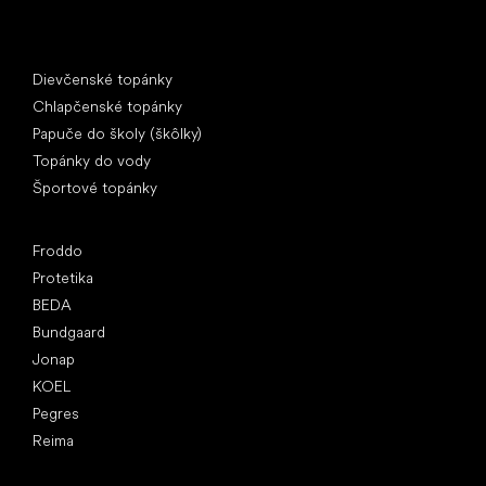
Špeciálne kategórie
Dievčenské topánky
Chlapčenské topánky
Papuče do školy (škôlky)
Topánky do vody
Športové topánky
Obľúbené značky
Froddo
Protetika
BEDA
Bundgaard
Jonap
KOEL
Pegres
Reima
Články