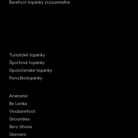
Barefoot topánky zrozumiteľne
Špeciálne kategórie
Turistické topánky
Športové topánky
Spoločenské topánky
Ponožkotopánky
Obľúbené značky
Anatomic
Be Lenka
Vivobarefoot
Groundies
Xero Shoes
Skinners