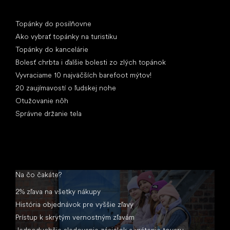
Články
Topánky do posilňovne
Ako vybrať topánky na turistiku
Topánky do kancelárie
Bolesť chrbta i ďalšie bolesti zo zlých topánok
Vyvraciame 10 najväčších barefoot mýtov!
20 zaujímavostí o ľudskej nohe
Otužovanie nôh
Správne držanie tela
Na čo čakáte?
2% zľava na všetky nákupy
História objednávok pre vyššie zľavy
Prístup k skrytým vernostným zľavám
Jednoduchšie sledovanie zásielok a vrátenie tovaru