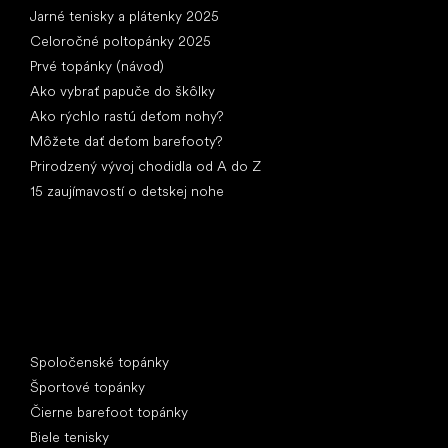
Jarné tenisky a plátenky 2025
Celoročné poltopánky 2025
Prvé topánky (návod)
Ako vybrať papuče do škôlky
Ako rýchlo rastú deťom nohy?
Môžete dať deťom barefooty?
Prirodzený vývoj chodidla od A do Z
15 zaujímavostí o detskej nohe
Špeciálne kategórie
Spoločenské topánky
Športové topánky
Čierne barefoot topánky
Biele tenisky